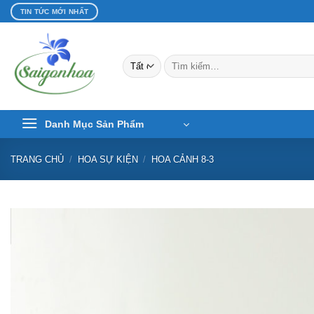
Bỏ
TIN TỨC MỚI NHẤT
qua
nội
dung
Tìm
kiếm:
Danh Mục Sản Phẩm
TRANG CHỦ
/
HOA SỰ KIỆN
/
HOA CẢNH 8-3