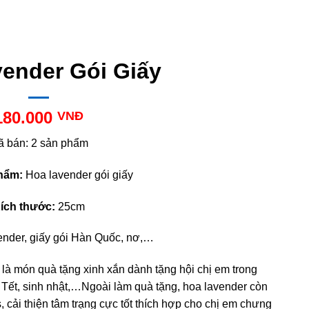
ender Gói Giấy
180.000
VNĐ
ã bán: 2 sản phẩm
hẩm:
Hoa lavender gói giấy
ích thước:
25cm
nder, giấy gói Hàn Quốc, nơ,…
y
là món quà tặng xinh xắn dành tặng hội chị em trong
, Tết, sinh nhật,…Ngoài làm quà tặng, hoa lavender còn
, cải thiện tâm trạng cực tốt thích hợp cho chị em chưng