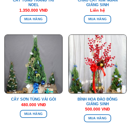
CÂY TÙNG TRANG TRÍ
CHẬU CÂY KIM NGÂN
NOEL
GIÁNG SINH
1.350.000
VNĐ
Liên hệ
MUA HÀNG
MUA HÀNG
BÌNH HOA ĐÀO ĐÔNG
CÂY SƠN TÙNG VẢI GÓI
GIÁNG SINH
480.000
VNĐ
500.000
VNĐ
MUA HÀNG
MUA HÀNG