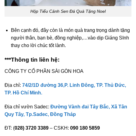
Hộp Tiểu Cảnh Sen Đá Quà Tặng Noel
Bên cạnh đó, đây còn là món quà trang trọng dành tặng
người thân, bạn bè, đồng nghiệp,…vào dịp Giáng SInh
thay cho lời chúc tốt lành.
***Thông tin liên hệ:
CÔNG TY CỔ PHẦN SÀI GÒN HOA
Địa chỉ:
74/2/1D đường 36,P. Linh Đông, TP. Thủ Đức,
TP. Hồ Chí Minh.
Địa chỉ vườn Sadec:
Đường Vành đai Tây Bắc, Xã Tân
Quy Tây, Tp.Sadec, Đồng Tháp
ĐT: (
028) 3720 3389
– CSKH:
090 180 5859