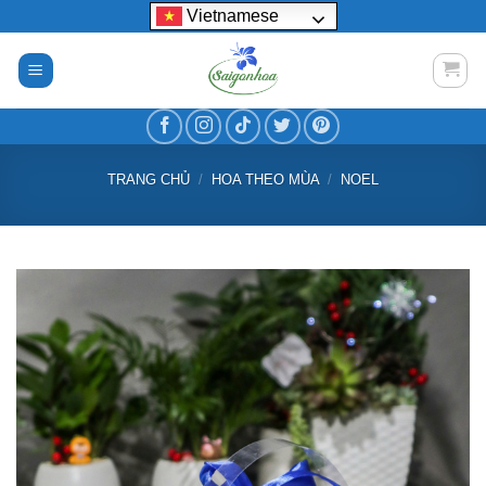
Bỏ
Vietnamese
qua
nội
dung
TRANG CHỦ
/
HOA THEO MÙA
/
NOEL