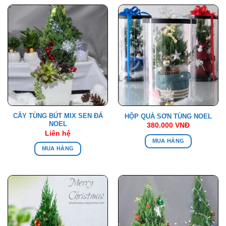
CÂY TÙNG BÚT MIX SEN ĐÁ
HỘP QUÀ SƠN TÙNG NOEL
NOEL
380.000
VNĐ
Liên hệ
MUA HÀNG
MUA HÀNG