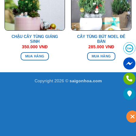
CHẬU CÂY TÙNG GIÁNG
CÂY TÙNG BÚT NOEL ĐỂ
SINH
BÀN
350.000
VNĐ
285.000
VNĐ
MUA HÀNG
MUA HÀNG
Copyright 2026 ©
saigonhoa.com