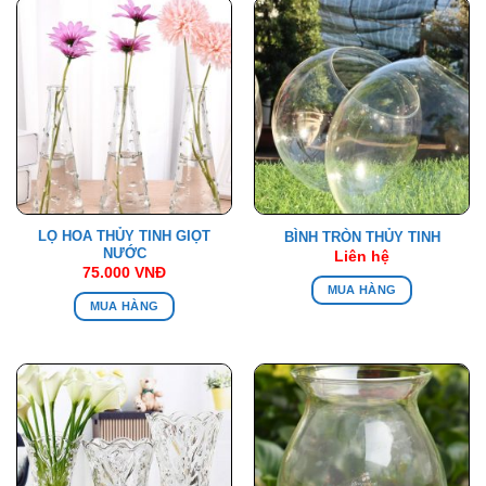
LỌ HOA THỦY TINH GIỌT
BÌNH TRÒN THỦY TINH
NƯỚC
Liên hệ
75.000
VNĐ
MUA HÀNG
MUA HÀNG