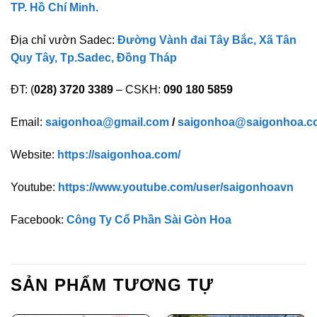
TP. Hồ Chí Minh.
Địa chỉ vườn Sadec:
Đường Vành đai Tây Bắc, Xã Tân
Quy Tây, Tp.Sadec, Đồng Tháp
ĐT: (
028) 3720 3389
– CSKH:
090 180 5859
Email:
saigonhoa@gmail.com
/
saigonhoa@saigonhoa.c
Website:
https://saigonhoa.com/
Youtube:
https://www.youtube.com/user/saigonhoavn
Facebook:
Công Ty Cổ Phần Sài Gòn Hoa
SẢN PHẨM TƯƠNG TỰ