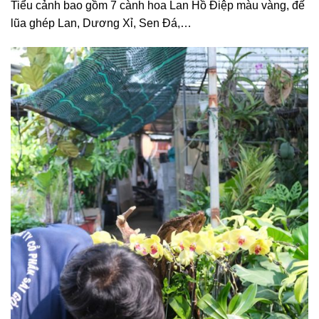
Tiểu cảnh bao gồm 7 cành hoa Lan Hồ Điệp màu vàng, đế
lũa ghép Lan, Dương Xỉ, Sen Đá,…