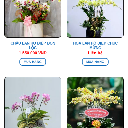
CHẬU LAN HỒ ĐIỆP ĐÓN
HOA LAN HỒ ĐIỆP CHÚC
LỘC
MỪNG
1.550.000
VNĐ
Liên hệ
MUA HÀNG
MUA HÀNG