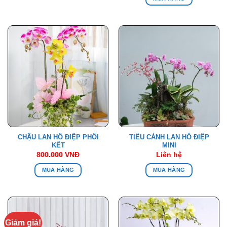
CHẬU LAN HỒ ĐIỆP PHỐI
TIỂU CẢNH LAN HỒ ĐIỆP
KẾT
MINI
800.000
VNĐ
Liên hệ
MUA HÀNG
MUA HÀNG
Giảm giá!