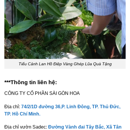
Tiểu Cảnh Lan Hồ Điệp Vàng Ghép Lũa Quà Tặng
***Thông tin liên hệ:
CÔNG TY CỔ PHẦN SÀI GÒN HOA
Địa chỉ:
74/2/1D đường 36,P. Linh Đông, TP. Thủ Đức,
TP. Hồ Chí Minh.
Địa chỉ vườn Sadec:
Đường Vành đai Tây Bắc, Xã Tân