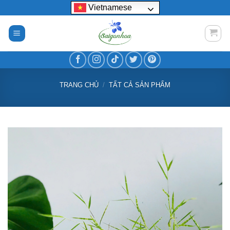
Bỏ
Vietnamese
qua
nội
dung
TRANG CHỦ
/
TẤT CẢ SẢN PHẨM