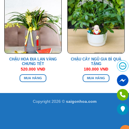
CHẬU HOA ĐỊA LAN VÀNG
CHẬU CÂY NGŨ GIA BÌ QUÀ
CHƯNG TẾT
TẶNG
520.000
VNĐ
180.000
VNĐ
MUA HÀNG
MUA HÀNG
Copyright 2026 ©
saigonhoa.com