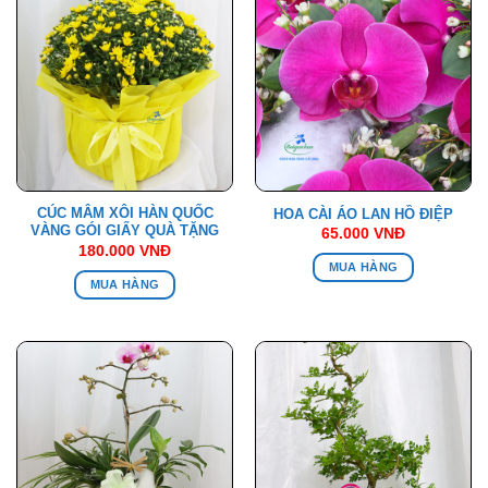
CÚC MÂM XÔI HÀN QUỐC
HOA CÀI ÁO LAN HỒ ĐIỆP
VÀNG GÓI GIẤY QUÀ TẶNG
65.000
VNĐ
180.000
VNĐ
MUA HÀNG
MUA HÀNG