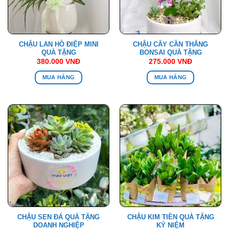
CHẬU LAN HỒ ĐIỆP MINI
CHẬU CÂY CẦN THĂNG
QUÀ TẶNG
BONSAI QUÀ TẶNG
380.000
VNĐ
275.000
VNĐ
MUA HÀNG
MUA HÀNG
CHẬU SEN ĐÁ QUÀ TẶNG
CHẬU KIM TIỀN QUÀ TẶNG
DOANH NGHIỆP
KỶ NIỆM