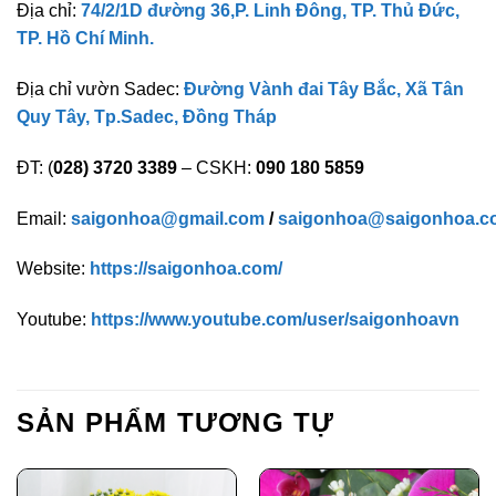
Địa chỉ:
74/2/1D đường 36,P. Linh Đông, TP. Thủ Đức,
TP. Hồ Chí Minh.
Địa chỉ vườn Sadec:
Đường Vành đai Tây Bắc, Xã Tân
Quy Tây, Tp.Sadec, Đồng Tháp
ĐT: (
028) 3720 3389
– CSKH:
090 180 5859
Email:
saigonhoa@gmail.com
/
saigonhoa@saigonhoa.c
Website:
https://saigonhoa.com/
Youtube:
https://www.youtube.com/user/saigonhoavn
SẢN PHẨM TƯƠNG TỰ