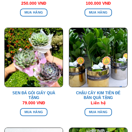
250.000
VNĐ
100.000
VNĐ
MUA HÀNG
MUA HÀNG
SEN ĐÁ GÓI GIẤY QUÀ
CHẬU CÂY KIM TIỀN ĐỂ
TẶNG
BÀN QUÀ TẶNG
79.000
VNĐ
Liên hệ
MUA HÀNG
MUA HÀNG