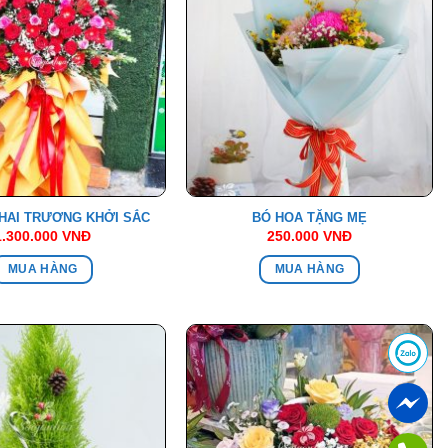
HAI TRƯƠNG KHỞI SẮC
BÓ HOA TẶNG MẸ
1.300.000
VNĐ
250.000
VNĐ
MUA HÀNG
MUA HÀNG