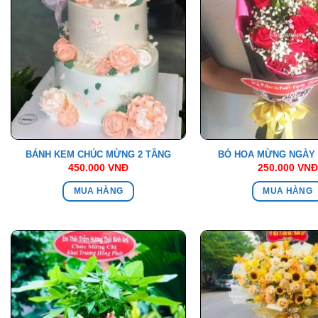
BÁNH KEM CHÚC MỪNG 2 TẦNG
BÓ HOA MỪNG NGÀY 
450.000
VNĐ
250.000
VNĐ
MUA HÀNG
MUA HÀNG