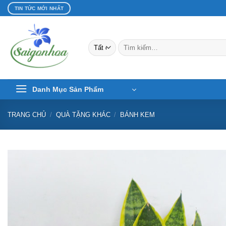
Bỏ
TIN TỨC MỚI NHẤT
qua
nội
dung
Tìm
kiếm:
Danh Mục Sản Phẩm
TRANG CHỦ
/
QUÀ TẶNG KHÁC
/
BÁNH KEM