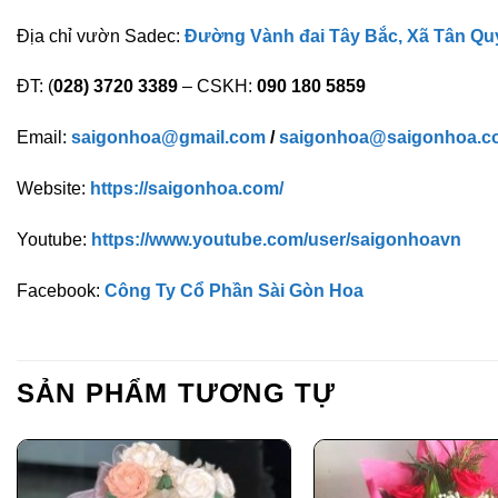
Địa chỉ vườn Sadec:
Đường Vành đai Tây Bắc, Xã Tân Qu
ĐT: (
028) 3720 3389
– CSKH:
090 180 5859
Email:
saigonhoa@gmail.com
/
saigonhoa@saigonhoa.c
Website:
https://saigonhoa.com/
Youtube:
https://www.youtube.com/user/saigonhoavn
Facebook:
Công Ty Cổ Phần Sài Gòn Hoa
SẢN PHẨM TƯƠNG TỰ