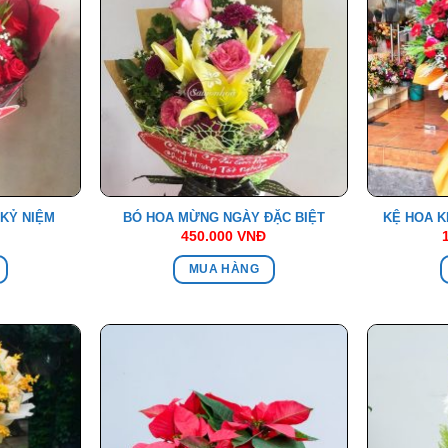
KỶ NIỆM
BÓ HOA MỪNG NGÀY ĐẶC BIỆT
KỆ HOA K
450.000
VNĐ
MUA HÀNG