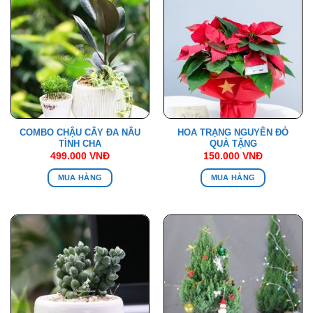
COMBO CHẬU CÂY ĐA NÂU
HOA TRẠNG NGUYÊN ĐỎ
TÌNH CHA
QUÀ TẶNG
499.000
VNĐ
150.000
VNĐ
MUA HÀNG
MUA HÀNG