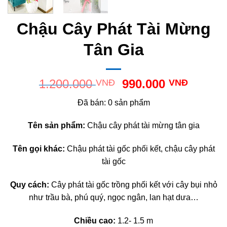
Chậu Cây Phát Tài Mừng
Tân Gia
Giá
Giá
1.200.000
990.000
VNĐ
VNĐ
gốc
hiện
Đã bán: 0 sản phẩm
là:
tại
1.200.000 VNĐ.
là:
Tên sản phẩm:
Chậu cây phát tài mừng tân gia
990.00
Tên gọi khác:
Chậu phát tài gốc phối kết, chậu cây phát
tài gốc
Quy cách:
Cây phát tài gốc trồng phối kết với cây bụi nhỏ
như trầu bà, phú quý, ngọc ngân, lan hạt dưa…
Chiều cao:
1.2- 1.5 m