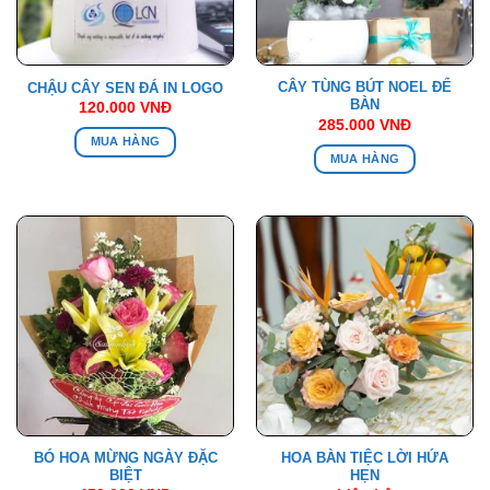
CÂY TÙNG BÚT NOEL ĐỂ
CHẬU CÂY SEN ĐÁ IN LOGO
BÀN
120.000
VNĐ
285.000
VNĐ
MUA HÀNG
MUA HÀNG
BÓ HOA MỪNG NGÀY ĐẶC
HOA BÀN TIỆC LỜI HỨA
BIỆT
HẸN