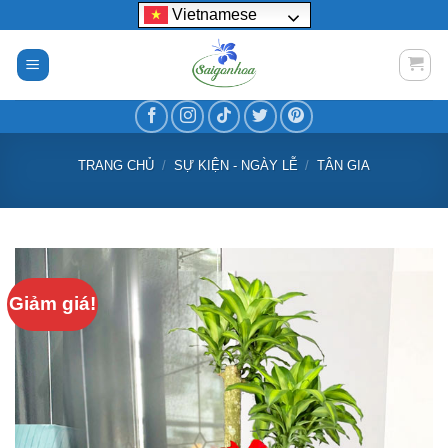
Bỏ
Vietnamese
qua
nội
dung
TRANG CHỦ
/
SỰ KIỆN - NGÀY LỄ
/
TÂN GIA
Giảm giá!