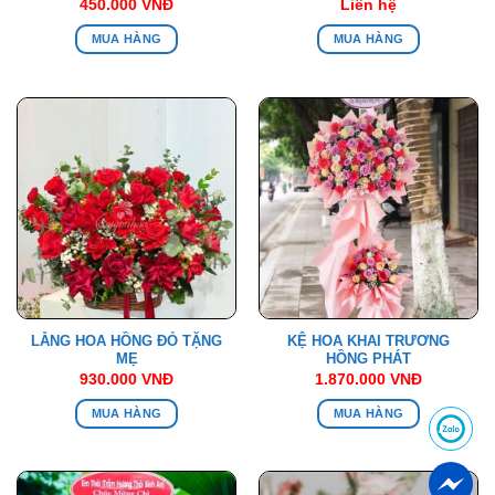
450.000
VNĐ
Liên hệ
MUA HÀNG
MUA HÀNG
LẴNG HOA HỒNG ĐỎ TẶNG
KỆ HOA KHAI TRƯƠNG
MẸ
HỒNG PHÁT
930.000
VNĐ
1.870.000
VNĐ
MUA HÀNG
MUA HÀNG