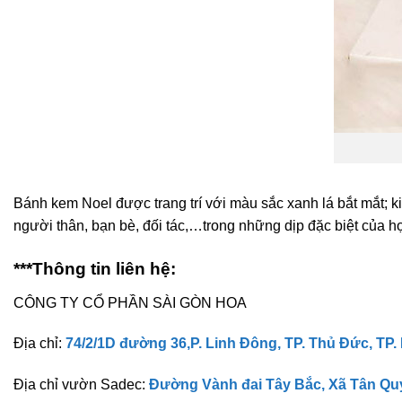
Bánh kem Noel được trang trí với màu sắc xanh lá bắt mắt; k
người thân, bạn bè, đối tác,…trong những dịp đặc biệt của h
***Thông tin liên hệ:
CÔNG TY CỔ PHẦN SÀI GÒN HOA
Địa chỉ:
74/2/1D đường 36,P. Linh Đông, TP. Thủ Đức, TP.
Địa chỉ vườn Sadec:
Đường Vành đai Tây Bắc, Xã Tân Qu