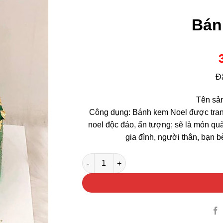
Bán
Đ
Tên sả
Công dụng: Bánh kem Noel được trang 
noel độc đáo, ấn tượng; sẽ là món quà
gia đình, người thân, bạn b
Bánh Kem Noel số lượng