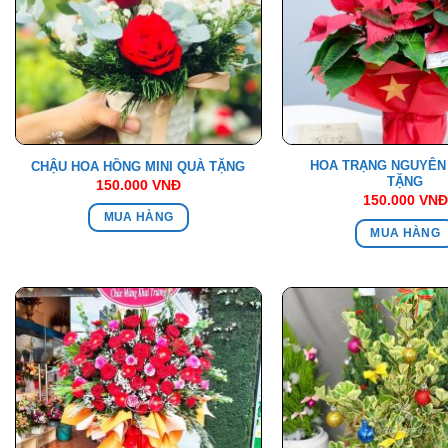
HOA TRẠNG NGUYÊN
CHẬU HOA HỒNG MINI QUÀ TẶNG
TẶNG
150.000
VNĐ
150.000
VNĐ
MUA HÀNG
MUA HÀNG