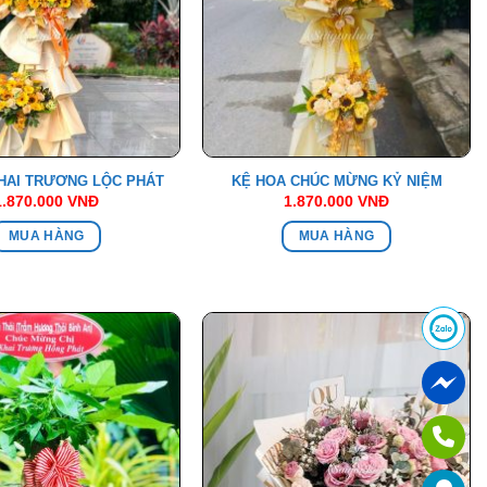
HAI TRƯƠNG LỘC PHÁT
KỆ HOA CHÚC MỪNG KỶ NIỆM
1.870.000
VNĐ
1.870.000
VNĐ
MUA HÀNG
MUA HÀNG