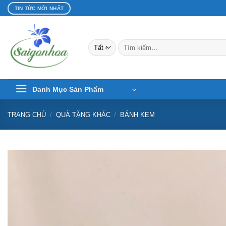
Bỏ
TIN TỨC MỚI NHẤT
qua
nội
dung
Tìm
kiếm:
Danh Mục Sản Phẩm
TRANG CHỦ
/
QUÀ TẶNG KHÁC
/
BÁNH KEM