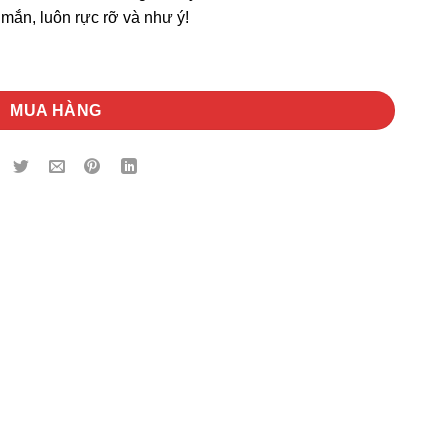
mắn, luôn rực rỡ và như ý!
MUA HÀNG