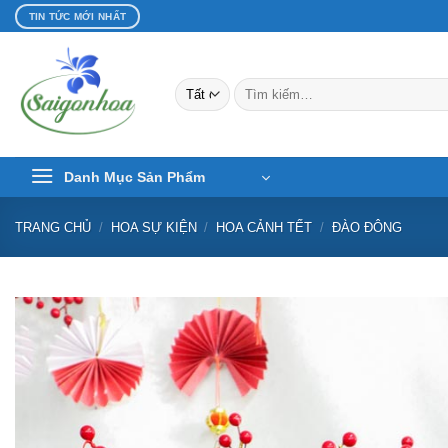
Bỏ
TIN TỨC MỚI NHẤT
qua
nội
dung
Tìm
kiếm:
Danh Mục Sản Phẩm
TRANG CHỦ
/
HOA SỰ KIỆN
/
HOA CẢNH TẾT
/
ĐÀO ĐÔNG