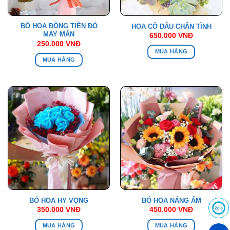
BÓ HOA ĐỒNG TIỀN ĐỎ
HOA CÔ DÂU CHÂN TÌNH
MAY MẮN
650.000
VNĐ
250.000
VNĐ
MUA HÀNG
MUA HÀNG
BÓ HOA HY VỌNG
BÓ HOA NẮNG ẤM
350.000
VNĐ
450.000
VNĐ
MUA HÀNG
MUA HÀNG