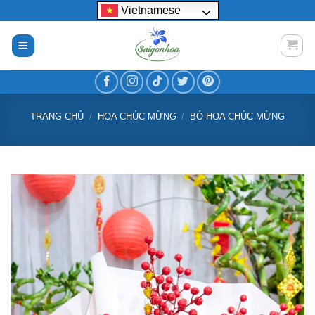
Bỏ
Vietnamese
qua
nội
dung
TRANG CHỦ
/
HOA CHÚC MỪNG
/
BÓ HOA CHÚC MỪNG