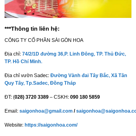
***Thông tin liên hệ:
CÔNG TY CỔ PHẦN SÀI GÒN HOA
Địa chỉ:
74/2/1D đường 36,P. Linh Đông, TP. Thủ Đức,
TP. Hồ Chí Minh.
Địa chỉ vườn Sadec:
Đường Vành đai Tây Bắc, Xã Tân
Quy Tây, Tp.Sadec, Đồng Tháp
ĐT: (
028) 3720 3389
– CSKH:
090 180 5859
Email:
saigonhoa@gmail.com
/
saigonhoa@saigonhoa.c
Website:
https://saigonhoa.com/