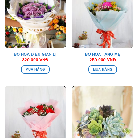
BÓ HOA ĐIỀU GIẢN DỊ
BÓ HOA TẶNG MẸ
320.000
VNĐ
250.000
VNĐ
MUA HÀNG
MUA HÀNG