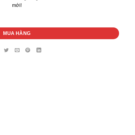
mới!
MUA HÀNG