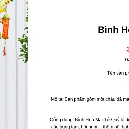
Bình H
Đ
Tên sản p
Mô tả: Sản phẩm gồm một chậu đá mài 
Công dụng: Bình Hoa Mai Tứ Quý tô đi
các trung tâm, hội nghị,…thêm nổi bật