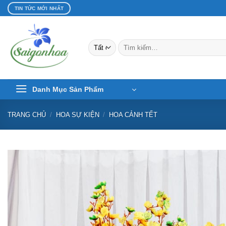
Bỏ
TIN TỨC MỚI NHẤT
qua
nội
dung
Tìm
kiếm:
Danh Mục Sản Phẩm
TRANG CHỦ
/
HOA SỰ KIỆN
/
HOA CẢNH TẾT