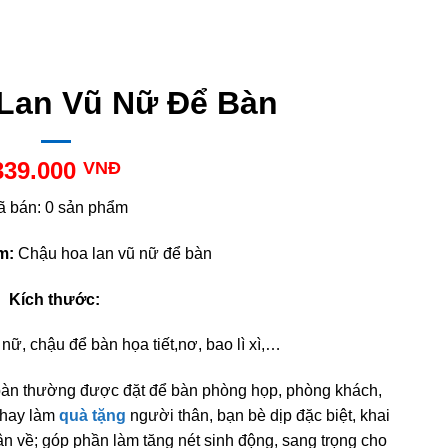
Lan Vũ Nữ Để Bàn
339.000
VNĐ
ã bán: 0 sản phẩm
m:
Chậu hoa lan vũ nữ để bàn
Kích thước:
nữ, chậu để bàn họa tiết,nơ, bao lì xì,…
bàn thường được đặt để bàn phòng họp, phòng khách,
,…hay làm
quà tặng
người thân, bạn bè dịp đặc biệt, khai
ân về; góp phần làm tăng nét sinh động, sang trọng cho