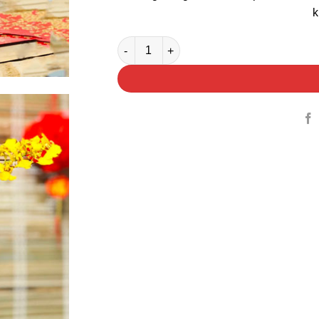
k
Chậu Hoa Lan Vũ Nữ Để Bàn số lượng