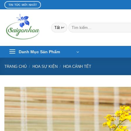
Bỏ
TIN TỨC MỚI NHẤT
qua
nội
dung
Tìm
kiếm:
Danh Mục Sản Phẩm
TRANG CHỦ
/
HOA SỰ KIỆN
/
HOA CẢNH TẾT