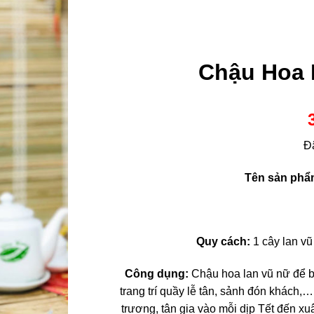
Chậu Hoa 
Đ
Tên sản phẩ
Quy cách:
1 cây lan vũ 
Công dụng:
Chậu hoa lan vũ nữ để 
trang trí quầy lễ tân, sảnh đón khách
trương, tân gia vào mỗi dịp Tết đến xu