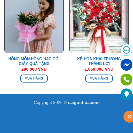
HỒNG MÔN HỒNG HẠC GÓI
KỆ HOA KHAI TRƯƠNG
GIẤY QUÀ TẶNG
THẮNG LỢI
280.000
VNĐ
1.650.000
VNĐ
MUA HÀNG
MUA HÀNG
Copyright 2026 ©
saigonhoa.com