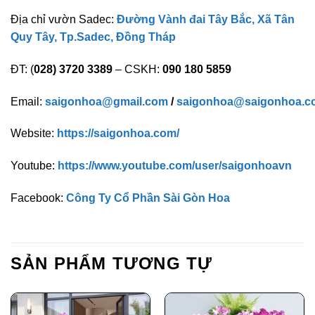
Địa chỉ vườn Sadec:
Đường Vành đai Tây Bắc, Xã Tân
Quy Tây, Tp.Sadec, Đồng Tháp
ĐT: (
028) 3720 3389
– CSKH:
090 180 5859
Email:
saigonhoa@gmail.com
/
saigonhoa@saigonhoa.c
Website:
https://saigonhoa.com/
Youtube:
https://www.youtube.com/user/saigonhoavn
Facebook:
Công Ty Cổ Phần Sài Gòn Hoa
SẢN PHẨM TƯƠNG TỰ