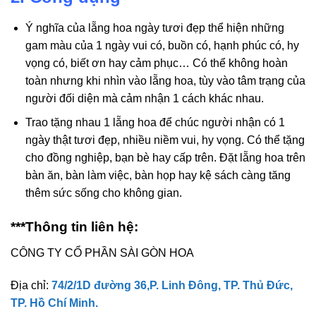
Ý nghĩa của lẵng hoa ngày tươi đẹp thể hiện những
gam màu của 1 ngày vui có, buồn có, hạnh phúc có, hy
vọng có, biết ơn hay cảm phục… Có thể không hoàn
toàn nhưng khi nhìn vào lẵng hoa, tùy vào tâm trạng của
người đối diện mà cảm nhận 1 cách khác nhau.
Trao tặng nhau 1 lẵng hoa để chúc người nhận có 1
ngày thật tươi đẹp, nhiều niềm vui, hy vọng. Có thể tặng
cho đồng nghiệp, bạn bè hay cấp trên. Đặt lẵng hoa trên
bàn ăn, bàn làm việc, bàn họp hay kệ sách càng tăng
thêm sức sống cho không gian.
***Thông tin liên hệ:
CÔNG TY CỔ PHẦN SÀI GÒN HOA
Địa chỉ:
74/2/1D đường 36,P. Linh Đông, TP. Thủ Đức,
TP. Hồ Chí Minh.