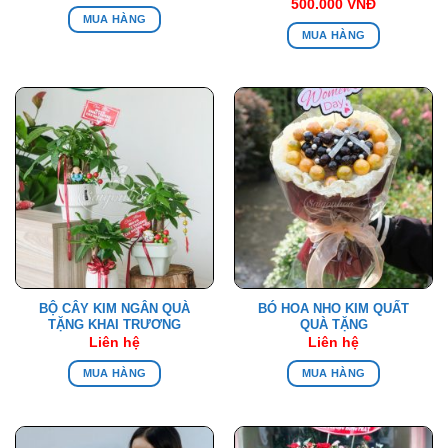
500.000
VNĐ
MUA HÀNG
MUA HÀNG
BỘ CÂY KIM NGÂN QUÀ
BÓ HOA NHO KIM QUẤT
TẶNG KHAI TRƯƠNG
QUÀ TẶNG
Liên hệ
Liên hệ
MUA HÀNG
MUA HÀNG