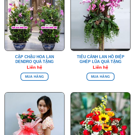
CẶP CHẬU HOA LAN
TIỂU CẢNH LAN HỒ ĐIỆP
DENDRO QUÀ TẶNG
GHÉP LŨA QUÀ TẶNG
Liên hệ
Liên hệ
MUA HÀNG
MUA HÀNG