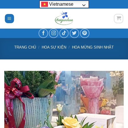
Bỏ
Vietnamese
qua
nội
dung
TRANG CHỦ
/
HOA SỰ KIỆN
/
HOA MỪNG SINH NHẬT