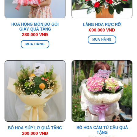
HOA HỒNG MÔN ĐỎ GÓI
LẴNG HOA RỰC RỠ
GIẤY QUÀ TẶNG
690.000
VNĐ
280.000
VNĐ
MUA HÀNG
MUA HÀNG
BÓ HOA CẨM TÚ CẦU QUÀ
BÓ HOA SÚP LƠ QUÀ TẶNG
TẶNG
200.000
VNĐ