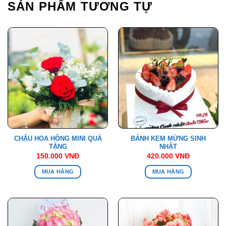
SẢN PHẨM TƯƠNG TỰ
CHẬU HOA HỒNG MINI QUÀ
BÁNH KEM MỪNG SINH
TẶNG
NHẬT
150.000
VNĐ
420.000
VNĐ
MUA HÀNG
MUA HÀNG