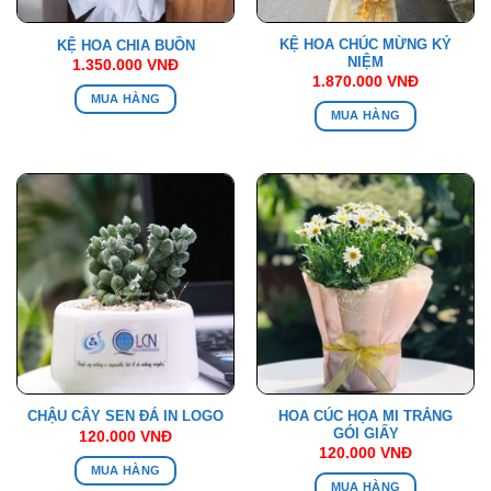
KỆ HOA CHÚC MỪNG KỶ
KỆ HOA CHIA BUỒN
NIỆM
1.350.000
VNĐ
1.870.000
VNĐ
MUA HÀNG
MUA HÀNG
HOA CÚC HỌA MI TRẮNG
CHẬU CÂY SEN ĐÁ IN LOGO
GÓI GIẤY
120.000
VNĐ
120.000
VNĐ
MUA HÀNG
MUA HÀNG