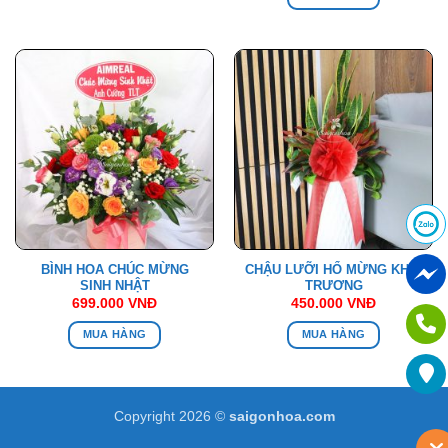
BÌNH HOA CHÚC MỪNG
CHẬU LƯỠI HỔ MỪNG KHAI
SINH NHẬT
TRƯƠNG
699.000
VNĐ
450.000
VNĐ
MUA HÀNG
MUA HÀNG
Copyright 2026 ©
saigonhoa.com