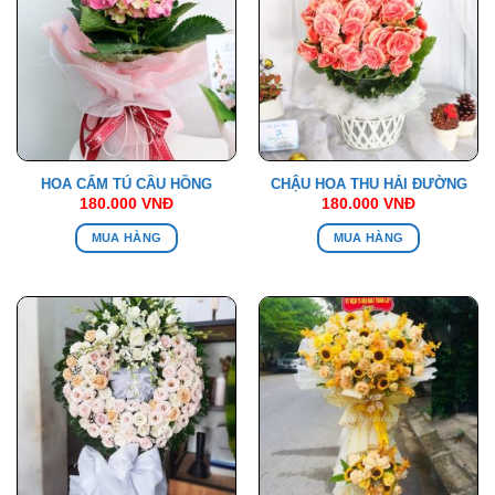
HOA CẨM TÚ CẦU HỒNG
CHẬU HOA THU HẢI ĐƯỜNG
180.000
VNĐ
180.000
VNĐ
MUA HÀNG
MUA HÀNG