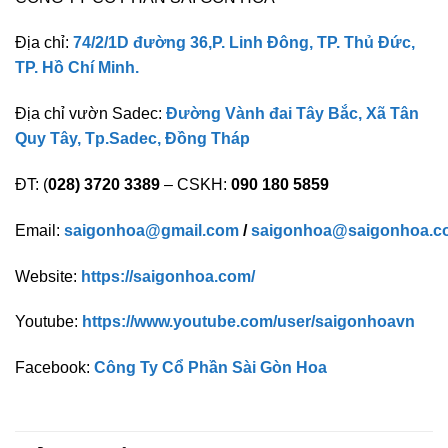
Địa chỉ:
74/2/1D đường 36,P. Linh Đông, TP. Thủ Đức,
TP. Hồ Chí Minh.
Địa chỉ vườn Sadec:
Đường Vành đai Tây Bắc, Xã Tân
Quy Tây, Tp.Sadec, Đồng Tháp
ĐT: (
028) 3720 3389
– CSKH:
090 180 5859
Email:
saigonhoa@gmail.com
/
saigonhoa@saigonhoa.c
Website:
https://saigonhoa.com/
Youtube:
https://www.youtube.com/user/saigonhoavn
Facebook:
Công Ty Cổ Phần Sài Gòn Hoa