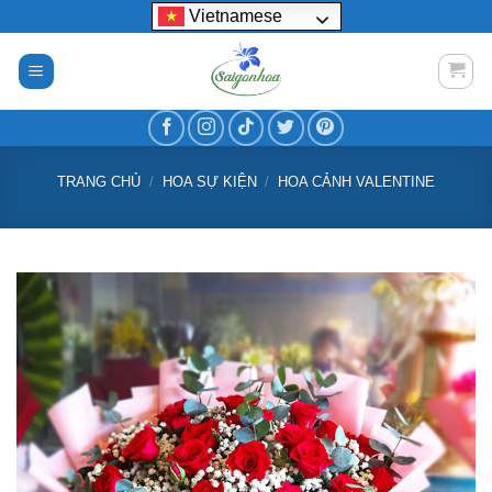
Bỏ
Vietnamese
qua
nội
dung
TRANG CHỦ
/
HOA SỰ KIỆN
/
HOA CẢNH VALENTINE