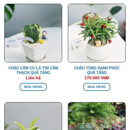
CHẬU CẨM CÙ LÁ TIM CẨM
CHẬU TÙNG HẠNH PHÚC
THẠCH QUÀ TẶNG
QUÀ TẶNG
Liên hệ
170.000
VNĐ
MUA HÀNG
MUA HÀNG