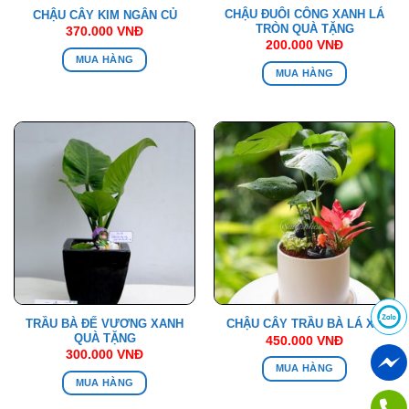
CHẬU ĐUÔI CÔNG XANH LÁ
CHẬU CÂY KIM NGÂN CỦ
TRÒN QUÀ TẶNG
370.000
VNĐ
200.000
VNĐ
MUA HÀNG
MUA HÀNG
TRẦU BÀ ĐẾ VƯƠNG XANH
CHẬU CÂY TRẦU BÀ LÁ XẺ
QUÀ TẶNG
450.000
VNĐ
300.000
VNĐ
MUA HÀNG
MUA HÀNG