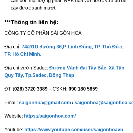
cần bón một lượng phân NPK hòa với nước vừa đủ để
cây được xanh mướt.
***Thông tin liên hệ:
CÔNG TY CỔ PHẦN SÀI GÒN HOA
Địa chỉ:
74/2/1D đường 36,P. Linh Đông, TP. Thủ Đức,
TP. Hồ Chí Minh.
Địa chỉ vườn Sadec:
Đường Vành đai Tây Bắc, Xã Tân
Quy Tây, Tp.Sadec, Đồng Tháp
ĐT: (
028) 3720 3389
– CSKH:
090 180 5859
Email:
saigonhoa@gmail.com
/
saigonhoa@saigonhoa.c
Website:
https://saigonhoa.com/
Youtube:
https://www.youtube.com/user/saigonhoavn