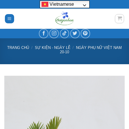
Bỏ
Vietnamese
qua
nội
dung
TRANG CHỦ
/
SỰ KIỆN - NGÀY LỄ
/
NGÀY PHỤ NỮ VIỆT NAM
20-10