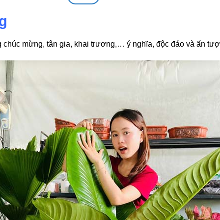
g
 chúc mừng, tân gia, khai trương,… ý nghĩa, độc đáo và ấn tượ