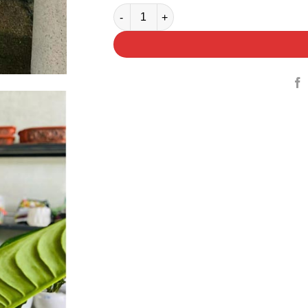
Chậu Cây Đại Phú Gia Quà Tặng số lượn