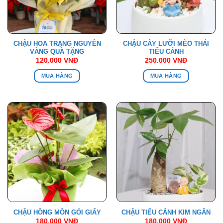
CHẬU HOA TRẠNG NGUYÊN
CHẬU CÂY LƯỠI MÈO THÁI
VÀNG QUÀ TẶNG
TIỂU CẢNH
120.000
VNĐ
250.000
VNĐ
MUA HÀNG
MUA HÀNG
CHẬU HỒNG MÔN GÓI GIẤY
CHẬU TIỂU CẢNH KIM NGÂN
180.000
VNĐ
180.000
VNĐ