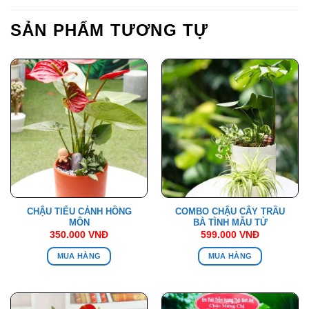
SẢN PHẨM TƯƠNG TỰ
CHẬU TIỂU CẢNH HỒNG
COMBO CHẬU CÂY TRẦU
MÔN
BÀ TÌNH MẪU TỬ
350.000
VNĐ
599.000
VNĐ
MUA HÀNG
MUA HÀNG