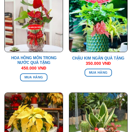
HOA HỒNG MÔN TRONG
CHẬU KIM NGÂN QUÀ TẶNG
NƯỚC QUÀ TẶNG
350.000
VNĐ
450.000
VNĐ
MUA HÀNG
MUA HÀNG