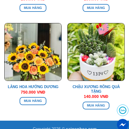
MUA HÀNG
MUA HÀNG
CHẬU XƯƠNG RỒNG QUÀ
LẴNG HOA HƯỚNG DƯƠNG
TẶNG
750.000
VNĐ
140.000
VNĐ
MUA HÀNG
MUA HÀNG
Copyright 2026 ©
saigonhoa.com