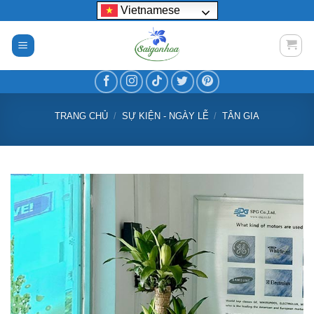
Bỏ
Vietnamese
qua
nội
dung
TRANG CHỦ
/
SỰ KIỆN - NGÀY LỄ
/
TÂN GIA