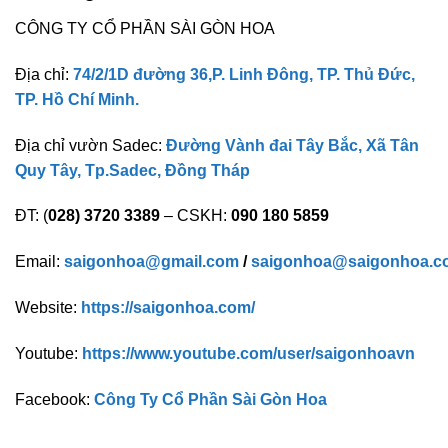
CÔNG TY CỔ PHẦN SÀI GÒN HOA
Địa chỉ:
74/2/1D đường 36,P. Linh Đông, TP. Thủ Đức,
TP. Hồ Chí Minh.
Địa chỉ vườn Sadec:
Đường Vành đai Tây Bắc, Xã Tân
Quy Tây, Tp.Sadec, Đồng Tháp
ĐT: (
028) 3720 3389
– CSKH:
090 180 5859
Email:
saigonhoa@gmail.com
/
saigonhoa@saigonhoa.c
Website:
https://saigonhoa.com/
Youtube:
https://www.youtube.com/user/saigonhoavn
Facebook:
Công Ty Cổ Phần Sài Gòn Hoa