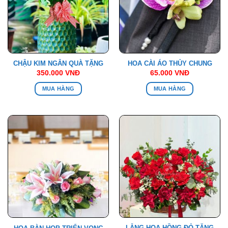
CHẬU KIM NGÂN QUÀ TẶNG
HOA CÀI ÁO THỦY CHUNG
350.000
VNĐ
65.000
VNĐ
MUA HÀNG
MUA HÀNG
LẴNG HOA HỒNG ĐỎ TẶNG