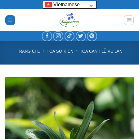
Bỏ
Vietnamese
qua
nội
dung
TRANG CHỦ
/
HOA SỰ KIỆN
/
HOA CẢNH LỄ VU LAN