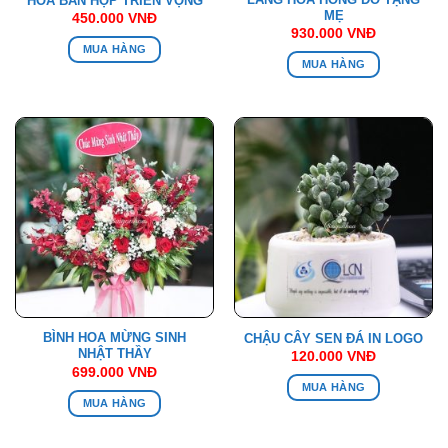
HOA BÀN HỌP TRIỂN VỌNG
MẸ
450.000
VNĐ
930.000
VNĐ
MUA HÀNG
MUA HÀNG
BÌNH HOA MỪNG SINH
CHẬU CÂY SEN ĐÁ IN LOGO
NHẬT THẦY
120.000
VNĐ
699.000
VNĐ
MUA HÀNG
MUA HÀNG