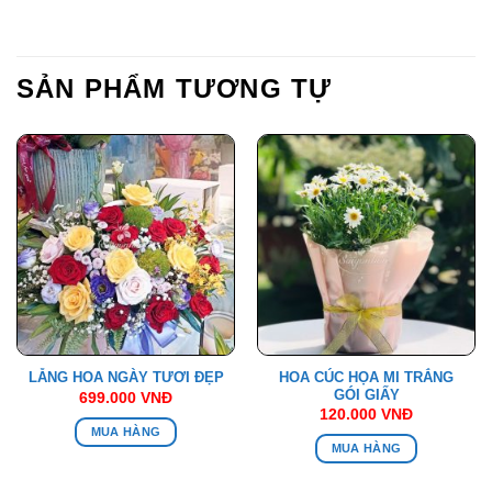
SẢN PHẨM TƯƠNG TỰ
HOA CÚC HỌA MI TRẮNG
LẴNG HOA NGÀY TƯƠI ĐẸP
GÓI GIẤY
699.000
VNĐ
120.000
VNĐ
MUA HÀNG
MUA HÀNG