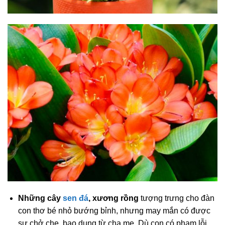
Những cây
sen đá
, xương rồng
tượng trưng cho đàn
con thơ bé nhỏ bướng bỉnh, nhưng may mắn có được
sự chở che, bao dung từ cha mẹ. Dù con có phạm lỗi