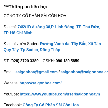
***Thông tin liên hệ:
CÔNG TY CỔ PHẦN SÀI GÒN HOA
Địa chỉ:
74/2/1D đường 36,P. Linh Đông, TP. Thủ Đức,
TP. Hồ Chí Minh.
Địa chỉ vườn Sadec:
Đường Vành đai Tây Bắc, Xã Tân
Quy Tây, Tp.Sadec, Đồng Tháp
ĐT: (
028) 3720 3389
– CSKH:
090 180 5859
Email:
saigonhoa@gmail.com
/
saigonhoa@saigonhoa.c
Website:
https://saigonhoa.com/
Youtube:
https://www.youtube.com/user/saigonhoavn
Facebook:
Công Ty Cổ Phần Sài Gòn Hoa