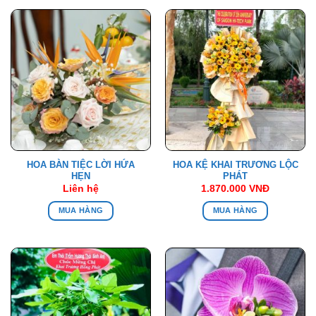
HOA BÀN TIỆC LỜI HỨA
HOA KỆ KHAI TRƯƠNG LỘC
HẸN
PHÁT
Liên hệ
1.870.000
VNĐ
MUA HÀNG
MUA HÀNG