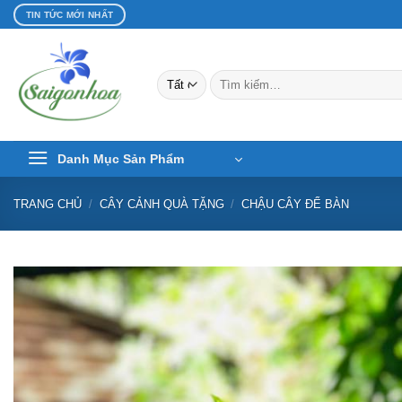
Bỏ
TIN TỨC MỚI NHẤT
qua
nội
dung
Tìm
kiếm:
Danh Mục Sản Phẩm
TRANG CHỦ
/
CÂY CẢNH QUÀ TẶNG
/
CHẬU CÂY ĐỂ BÀN