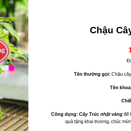
Chậu Cây
Đ
Tên thường gọi:
Chậu cây 
Tên khoa
Chiề
Công dụng:
Cây Trúc nhật vàng
để 
quà tặng khai trương, chúc mừng,