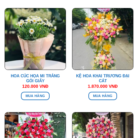
HOA CÚC HỌA MI TRẮNG
KỆ HOA KHAI TRƯƠNG ĐẠI
GÓI GIẤY
CÁT
120.000
VNĐ
1.870.000
VNĐ
MUA HÀNG
MUA HÀNG