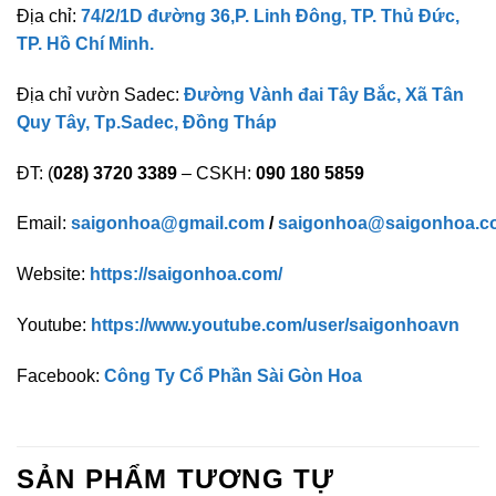
Địa chỉ:
74/2/1D đường 36,P. Linh Đông, TP. Thủ Đức,
TP. Hồ Chí Minh.
Địa chỉ vườn Sadec:
Đường Vành đai Tây Bắc, Xã Tân
Quy Tây, Tp.Sadec, Đồng Tháp
ĐT: (
028) 3720 3389
– CSKH:
090 180 5859
Email:
saigonhoa@gmail.com
/
saigonhoa@saigonhoa.c
Website:
https://saigonhoa.com/
Youtube:
https://www.youtube.com/user/saigonhoavn
Facebook:
Công Ty Cổ Phần Sài Gòn Hoa
SẢN PHẨM TƯƠNG TỰ