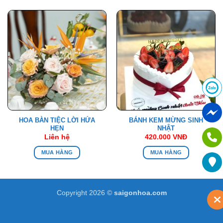
HOA BÀN TIỆC LỜI HỨA
BÁNH KEM MỪNG SINH
HẸN
NHẬT
Liên hệ
420.000
VNĐ
MUA HÀNG
MUA HÀNG
Copyright 2026 ©
saigonhoa.com