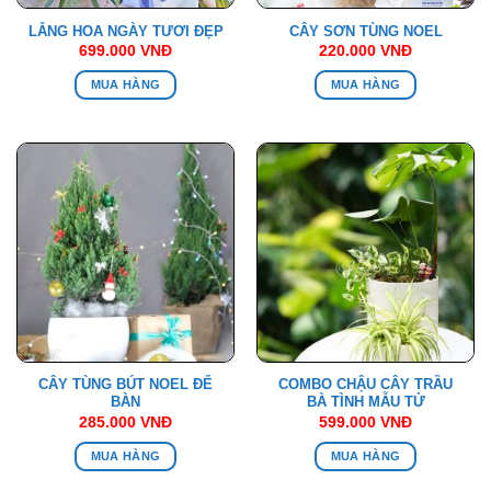
LẴNG HOA NGÀY TƯƠI ĐẸP
CÂY SƠN TÙNG NOEL
699.000
VNĐ
220.000
VNĐ
MUA HÀNG
MUA HÀNG
CÂY TÙNG BÚT NOEL ĐỂ
COMBO CHẬU CÂY TRẦU
BÀN
BÀ TÌNH MẪU TỬ
285.000
VNĐ
599.000
VNĐ
MUA HÀNG
MUA HÀNG