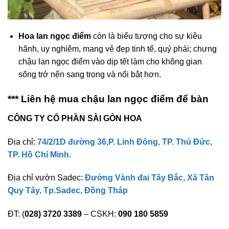
Hoa lan ngọc điểm
còn là biểu tượng cho sự kiêu
hãnh, uy nghiêm, mang vẻ đẹp tinh tế, quý phái; chưng
chậu lan ngọc điểm vào dịp tết làm cho không gian
sống trở nên sang trọng và nổi bật hơn.
*** Liên hệ mua chậu lan ngọc điểm để bàn
CÔNG TY CỔ PHẦN SÀI GÒN HOA
Địa chỉ:
74/2/1D đường 36,P. Linh Đông, TP. Thủ Đức,
TP. Hồ Chí Minh.
Địa chỉ vườn Sadec:
Đường Vành đai Tây Bắc, Xã Tân
Quy Tây, Tp.Sadec, Đồng Tháp
ĐT: (
028) 3720 3389
– CSKH:
090 180 5859