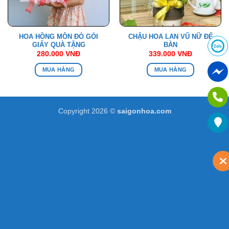
HOA HỒNG MÔN ĐỎ GÓI
CHẬU HOA LAN VŨ NỮ ĐỂ
GIẤY QUÀ TẶNG
BÀN
280.000
VNĐ
339.000
VNĐ
MUA HÀNG
MUA HÀNG
Copyright 2026 ©
saigonhoa.com