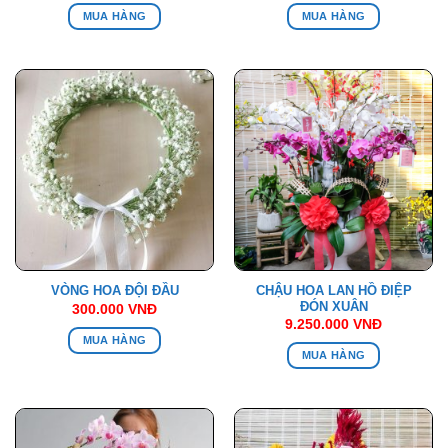
MUA HÀNG
MUA HÀNG
CHẬU HOA LAN HỒ ĐIỆP
VÒNG HOA ĐỘI ĐẦU
ĐÓN XUÂN
300.000
VNĐ
9.250.000
VNĐ
MUA HÀNG
MUA HÀNG