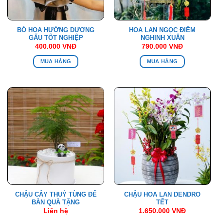
BÓ HOA HƯỚNG DƯƠNG
HOA LAN NGỌC ĐIỂM
GẤU TỐT NGHIỆP
NGHINH XUÂN
400.000
VNĐ
790.000
VNĐ
MUA HÀNG
MUA HÀNG
CHẬU CÂY THUỶ TÙNG ĐỂ
CHẬU HOA LAN DENDRO
BÀN QUÀ TẶNG
TẾT
Liên hệ
1.650.000
VNĐ