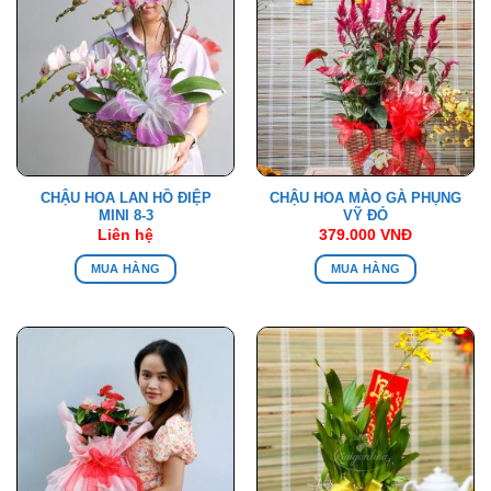
CHẬU HOA LAN HỒ ĐIỆP
CHẬU HOA MÀO GÀ PHỤNG
MINI 8-3
VỸ ĐỎ
Liên hệ
379.000
VNĐ
MUA HÀNG
MUA HÀNG