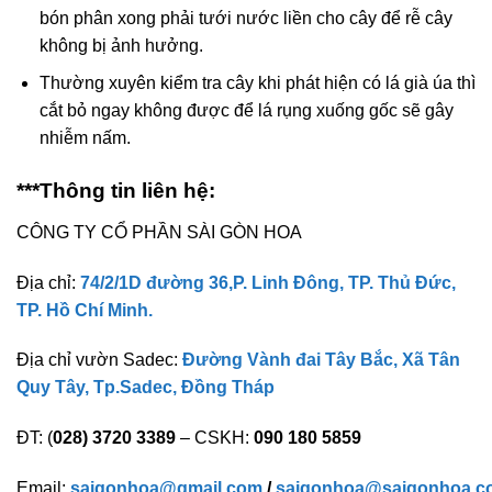
bón phân xong phải tưới nước liền cho cây để rễ cây
không bị ảnh hưởng.
Thường xuyên kiểm tra cây khi phát hiện có lá già úa thì
cắt bỏ ngay không được để lá rụng xuống gốc sẽ gây
nhiễm nấm.
***Thông tin liên hệ:
CÔNG TY CỔ PHẦN SÀI GÒN HOA
Địa chỉ:
74/2/1D đường 36,P. Linh Đông, TP. Thủ Đức,
TP. Hồ Chí Minh.
Địa chỉ vườn Sadec:
Đường Vành đai Tây Bắc, Xã Tân
Quy Tây, Tp.Sadec, Đồng Tháp
ĐT: (
028) 3720 3389
– CSKH:
090 180 5859
Email:
saigonhoa@gmail.com
/
saigonhoa@saigonhoa.c