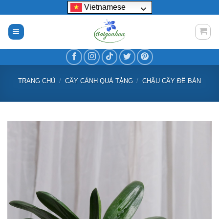
Bỏ
Vietnamese
qua
nội
dung
TRANG CHỦ
/
CÂY CẢNH QUÀ TẶNG
/
CHẬU CÂY ĐỂ BÀN