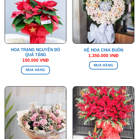
HOA TRẠNG NGUYÊN ĐỎ
KỆ HOA CHIA BUỒN
QUÀ TẶNG
1.350.000
VNĐ
150.000
VNĐ
MUA HÀNG
MUA HÀNG