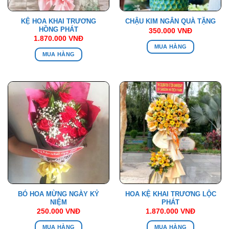
KỆ HOA KHAI TRƯƠNG
CHẬU KIM NGÂN QUÀ TẶNG
HỒNG PHÁT
350.000
VNĐ
1.870.000
VNĐ
MUA HÀNG
MUA HÀNG
BÓ HOA MỪNG NGÀY KỶ
HOA KỆ KHAI TRƯƠNG LỘC
NIỆM
PHÁT
250.000
VNĐ
1.870.000
VNĐ
MUA HÀNG
MUA HÀNG