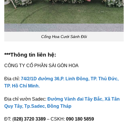
Cổng Hoa Cưới Sánh Đôi
***Thông tin liên hệ:
CÔNG TY CỔ PHẦN SÀI GÒN HOA
Địa chỉ:
74/2/1D đường 36,P. Linh Đông, TP. Thủ Đức,
TP. Hồ Chí Minh.
Địa chỉ vườn Sadec:
Đường Vành đai Tây Bắc, Xã Tân
Quy Tây, Tp.Sadec, Đồng Tháp
ĐT: (
028) 3720 3389
– CSKH:
090 180 5859