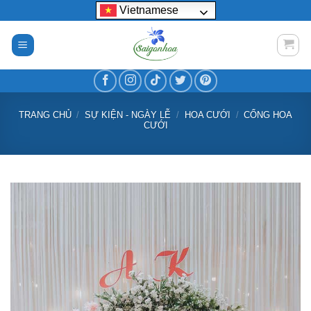
Bỏ
Vietnamese
qua
nội
dung
TRANG CHỦ
/
SỰ KIỆN - NGÀY LỄ
/
HOA CƯỚI
/
CỔNG HOA
CƯỚI