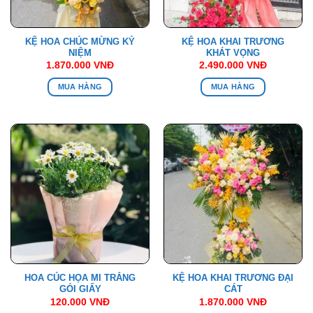
KỆ HOA CHÚC MỪNG KỶ
KỆ HOA KHAI TRƯƠNG
NIỆM
KHÁT VỌNG
1.870.000
VNĐ
2.490.000
VNĐ
MUA HÀNG
MUA HÀNG
HOA CÚC HỌA MI TRẮNG
KỆ HOA KHAI TRƯƠNG ĐẠI
GÓI GIẤY
CÁT
120.000
VNĐ
1.870.000
VNĐ