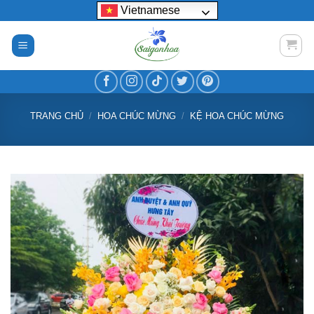
Bỏ
Vietnamese
qua
nội
dung
TRANG CHỦ
/
HOA CHÚC MỪNG
/
KỆ HOA CHÚC MỪNG