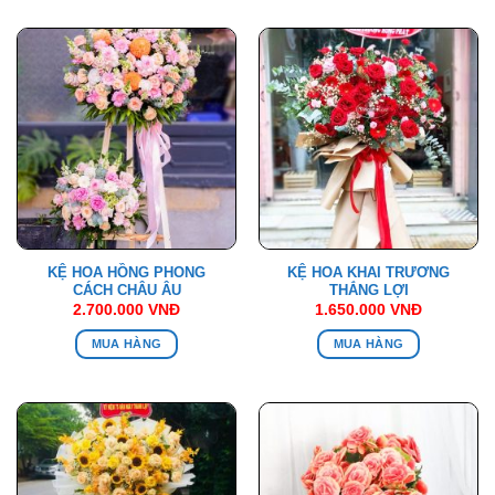
KỆ HOA HỒNG PHONG
KỆ HOA KHAI TRƯƠNG
CÁCH CHÂU ÂU
THẮNG LỢI
2.700.000
VNĐ
1.650.000
VNĐ
MUA HÀNG
MUA HÀNG