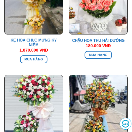
KỆ HOA CHÚC MỪNG KỶ
CHẬU HOA THU HẢI ĐƯỜNG
NIỆM
180.000
VNĐ
1.870.000
VNĐ
MUA HÀNG
MUA HÀNG