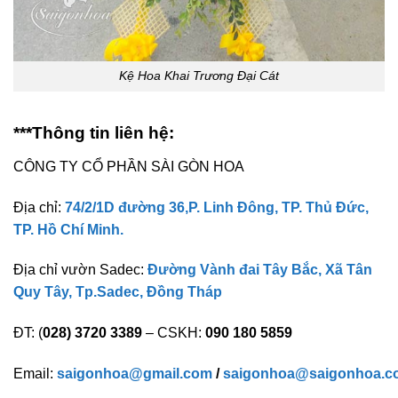
Kệ Hoa Khai Trương Đại Cát
***Thông tin liên hệ:
CÔNG TY CỔ PHẦN SÀI GÒN HOA
Địa chỉ:
74/2/1D đường 36,P. Linh Đông, TP. Thủ Đức,
TP. Hồ Chí Minh.
Địa chỉ vườn Sadec:
Đường Vành đai Tây Bắc, Xã Tân
Quy Tây, Tp.Sadec, Đồng Tháp
ĐT: (
028) 3720 3389
– CSKH:
090 180 5859
Email:
saigonhoa@gmail.com
/
saigonhoa@saigonhoa.c