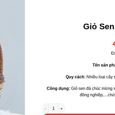
Giỏ Se
Đ
Tên sản p
Quy cách:
Nhiều loại cây s
Công dụng:
Giỏ sen đá chúc mừng sẽ
đồng nghiệp,…chứa
Giỏ Sen Đá Chúc Mừng số lượng