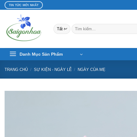
Bỏ
TIN TỨC MỚI NHẤT
qua
nội
dung
Tìm
kiếm:
Danh Mục Sản Phẩm
TRANG CHỦ
/
SỰ KIỆN - NGÀY LỄ
/
NGÀY CỦA MẸ