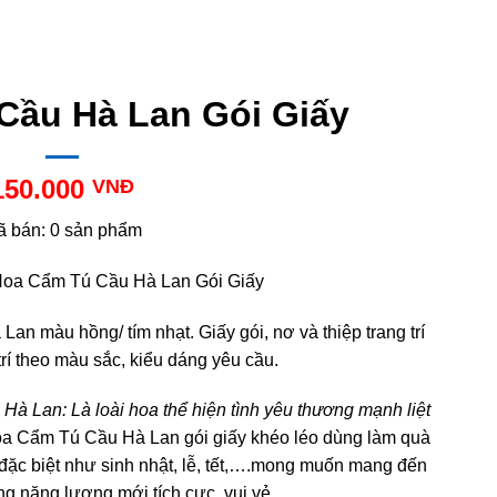
Cầu Hà Lan Gói Giấy
150.000
VNĐ
ã bán: 0 sản phẩm
oa Cẩm Tú Cầu Hà Lan Gói Giấy
n màu hồng/ tím nhạt. Giấy gói, nơ và thiệp trang trí
trí theo màu sắc, kiểu dáng yêu cầu.
à Lan: Là loài hoa thể hiện tình yêu thương mạnh liệt
a Cẩm Tú Cầu Hà Lan gói giấy khéo léo dùng làm quà
 đặc biệt như sinh nhật, lễ, tết,….mong muốn mang đến
g năng lượng mới tích cực, vui vẻ,…