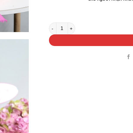
Hoa Cẩm Tú Cầu Hà Lan Gói Giấy số lượ