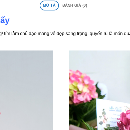
MÔ TẢ
ĐÁNH GIÁ (0)
iấy
 tím làm chủ đạo mang vẻ đẹp sang trọng, quyến rũ là món quà