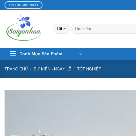
Bỏ
TIN TỨC MỚI NHẤT
qua
nội
dung
Tìm
kiếm:
Danh Mục Sản Phẩm
TRANG CHỦ
/
SỰ KIỆN - NGÀY LỄ
/
TỐT NGHIỆP