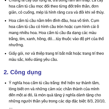
Chúng là cây bụi rụng lá, ưa bóng râm ẩm thấp. Lá cây
hoa cẩm tú cầu mọc đối theo từng đốt trên thân, đơn
giản, có cuống, mép lá hình răng cưa và đôi khi xẻ thùy.
Hoa cẩm tú cầu nằm trên đỉnh đầu, hoa vô tính. Cụm
hoa cẩm tú cầu có hình cầu tròn hoặc cụm hình cái ô
mang nhiều hoa. Hoa cẩm tú cầu đa dạng các màu
trắng, tím, xanh, hồng, đỏ…tùy thuộc vào độ pH của thổ
nhưỡng.
Giấy gói, nơ và thiệp trang trí bắt mắt hoặc trang trí theo
màu sắc, kiểu dáng yêu cầu.
2. Công dụng
Ý nghĩa hoa cẩm tú cầu trắng: thể hiện sự thành tâm,
lòng biết ơn và những cảm xúc chân thành của mình
đến một ai đó, là món quà tặng ý nghĩa dành tặng cho
những người thân yêu trong các dịp đặc biệt: 8/3, 20/10,
…