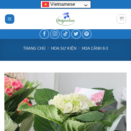
Bỏ
Vietnamese
qua
nội
dung
TRANG CHỦ
/
HOA SỰ KIỆN
/
HOA CẢNH 8-3