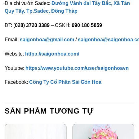
Địa chỉ vườn Sadec:
Đường Vành đai Tây Bắc, Xã Tân
Quy Tây, Tp.Sadec, Đồng Tháp
ĐT: (
028) 3720 3389
– CSKH:
090 180 5859
Email:
saigonhoa@gmail.com
/
saigonhoa@saigonhoa.c
Website:
https://saigonhoa.com/
Youtube:
https://www.youtube.com/user/saigonhoavn
Facebook:
Công Ty Cổ Phần Sài Gòn Hoa
SẢN PHẨM TƯƠNG TỰ