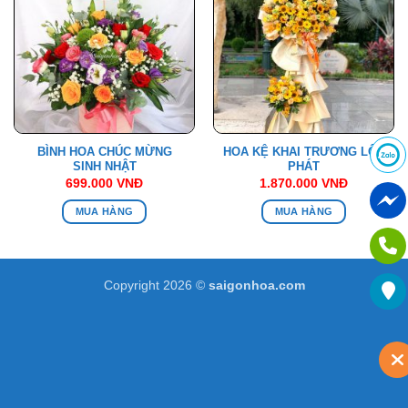
BÌNH HOA CHÚC MỪNG
HOA KỆ KHAI TRƯƠNG LỘC
SINH NHẬT
PHÁT
699.000
VNĐ
1.870.000
VNĐ
MUA HÀNG
MUA HÀNG
Copyright 2026 ©
saigonhoa.com