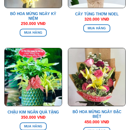
BÓ HOA MỪNG NGÀY KỶ
CÂY TÙNG THƠM NOEL
NIỆM
320.000
VNĐ
250.000
VNĐ
MUA HÀNG
MUA HÀNG
BÓ HOA MỪNG NGÀY ĐẶC
CHẬU KIM NGÂN QUÀ TẶNG
BIỆT
350.000
VNĐ
450.000
VNĐ
MUA HÀNG