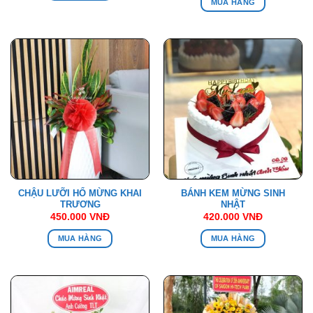
MUA HÀNG
CHẬU LƯỠI HỔ MỪNG KHAI
BÁNH KEM MỪNG SINH
TRƯƠNG
NHẬT
450.000
VNĐ
420.000
VNĐ
MUA HÀNG
MUA HÀNG