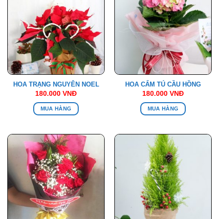
HOA TRẠNG NGUYÊN NOEL
HOA CẨM TÚ CẦU HỒNG
180.000
VNĐ
180.000
VNĐ
MUA HÀNG
MUA HÀNG