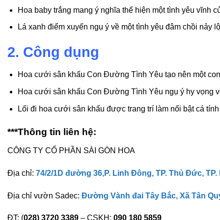
Hoa baby trắng mang ý nghĩa thể hiện một tình yêu vĩnh cử
Lá xanh điểm xuyến ngụ ý về một tình yêu đâm chồi nảy lộ
2. Công dụng
Hoa cưới sân khấu Con Đường Tình Yêu tạo nên một con 
Hoa cưới sân khấu Con Đường Tình Yêu ngụ ý hy vọng về
Lối đi hoa cưới sân khấu được trang trí làm nổi bật cá tí
***Thông tin liên hệ:
CÔNG TY CỔ PHẦN SÀI GÒN HOA
Địa chỉ:
74/2/1D đường 36,P. Linh Đông, TP. Thủ Đức, TP.
Địa chỉ vườn Sadec:
Đường Vành đai Tây Bắc, Xã Tân Qu
ĐT: (
028) 3720 3389
– CSKH:
090 180 5859