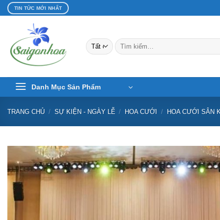
Bỏ
TIN TỨC MỚI NHẤT
qua
nội
dung
Tìm
kiếm:
Danh Mục Sản Phẩm
TRANG CHỦ
/
SỰ KIỆN - NGÀY LỄ
/
HOA CƯỚI
/
HOA CƯỚI SÂN 