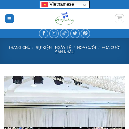
Bỏ
Vietnamese
qua
nội
dung
TRANG CHỦ
/
SỰ KIỆN - NGÀY LỄ
/
HOA CƯỚI
/
HOA CƯỚI
SÂN KHẤU