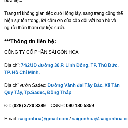
bữa tiệc.
Trang trí không gian tiệc cưới lộng lẫy, sang trạng cũng thể
hiện sự tôn trọng, lời cảm ơn của cặp đôi với bạn bè và
người thân tham dự tiệc cưới.
***Thông tin liên hệ:
CÔNG TY CỔ PHẦN SÀI GÒN HOA
Địa chỉ:
74/2/1D đường 36,P. Linh Đông, TP. Thủ Đức,
TP. Hồ Chí Minh.
Địa chỉ vườn Sadec:
Đường Vành đai Tây Bắc, Xã Tân
Quy Tây, Tp.Sadec, Đồng Tháp
ĐT: (
028) 3720 3389
– CSKH:
090 180 5859
Email:
saigonhoa@gmail.com
/
saigonhoa@saigonhoa.c