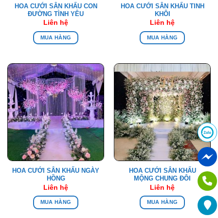
HOA CƯỚI SÂN KHẤU CON
HOA CƯỚI SÂN KHẤU TINH
ĐƯỜNG TÌNH YÊU
KHÔI
Liên hệ
Liên hệ
MUA HÀNG
MUA HÀNG
HOA CƯỚI SÂN KHẤU NGÀY
HOA CƯỚI SÂN KHẤU
HỒNG
MỘNG CHUNG ĐÔI
Liên hệ
Liên hệ
MUA HÀNG
MUA HÀNG