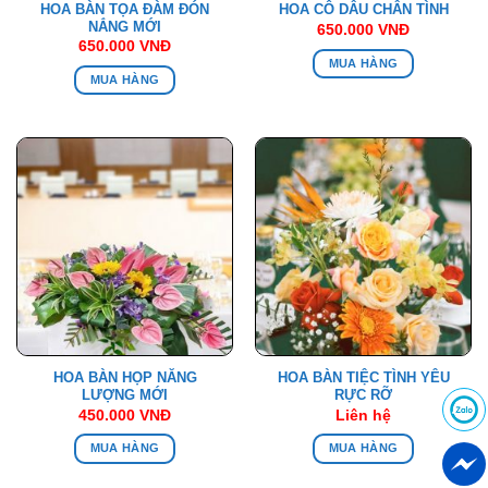
HOA BÀN TỌA ĐÀM ĐÓN
HOA CÔ DÂU CHÂN TÌNH
NẮNG MỚI
650.000
VNĐ
650.000
VNĐ
MUA HÀNG
MUA HÀNG
HOA BÀN HỌP NĂNG
HOA BÀN TIỆC TÌNH YÊU
LƯỢNG MỚI
RỰC RỠ
450.000
VNĐ
Liên hệ
MUA HÀNG
MUA HÀNG