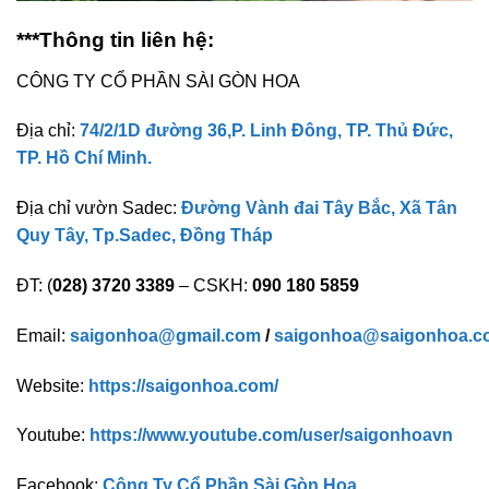
***Thông tin liên hệ:
CÔNG TY CỔ PHẦN SÀI GÒN HOA
Địa chỉ:
74/2/1D đường 36,P. Linh Đông, TP. Thủ Đức,
TP. Hồ Chí Minh.
Địa chỉ vườn Sadec:
Đường Vành đai Tây Bắc, Xã Tân
Quy Tây, Tp.Sadec, Đồng Tháp
ĐT: (
028) 3720 3389
– CSKH:
090 180 5859
Email:
saigonhoa@gmail.com
/
saigonhoa@saigonhoa.c
Website:
https://saigonhoa.com/
Youtube:
https://www.youtube.com/user/saigonhoavn
Facebook:
Công Ty Cổ Phần Sài Gòn Hoa