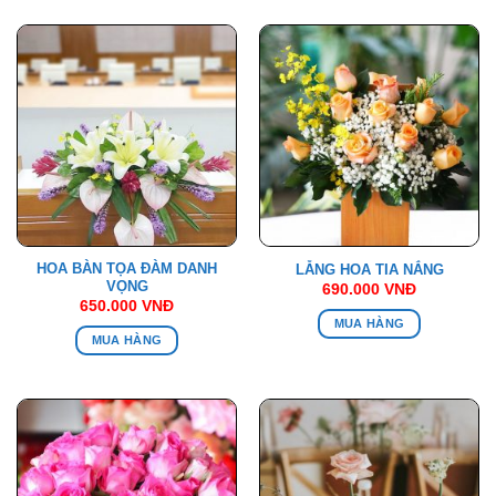
HOA BÀN TỌA ĐÀM DANH
LẴNG HOA TIA NẮNG
VỌNG
690.000
VNĐ
650.000
VNĐ
MUA HÀNG
MUA HÀNG