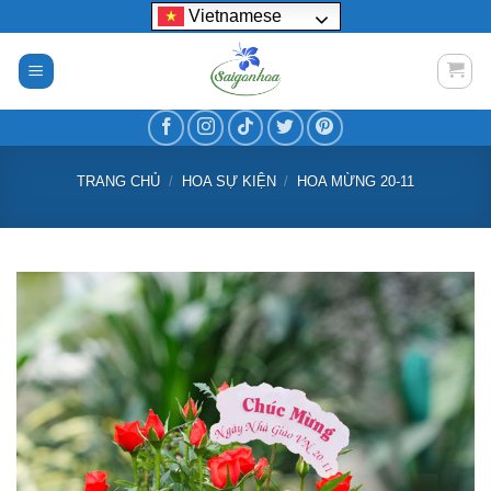
Bỏ
Vietnamese
qua
nội
dung
TRANG CHỦ
/
HOA SỰ KIỆN
/
HOA MỪNG 20-11