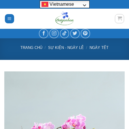
Bỏ
Vietnamese
qua
nội
dung
TRANG CHỦ
/
SỰ KIỆN - NGÀY LỄ
/
NGÀY TẾT