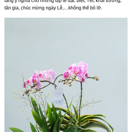
tầng ý nghĩa cho những dịp lễ đặc biệt, Tết, khai trương,
tân gia, chúc mừng ngày Lễ,…không thể bỏ lỡ.