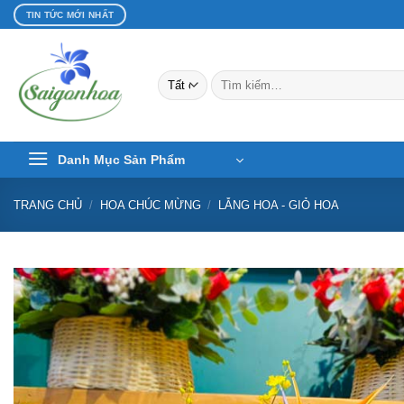
Bỏ
TIN TỨC MỚI NHẤT
qua
nội
dung
Tìm
kiếm:
Danh Mục Sản Phẩm
TRANG CHỦ
/
HOA CHÚC MỪNG
/
LẴNG HOA - GIỎ HOA