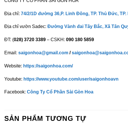
CÔNG TY CỔ PHẦN SÀI GÒN HOA
Địa chỉ:
74/2/1D đường 36,P. Linh Đông, TP. Thủ Đức, TP.
Địa chỉ vườn Sadec:
Đường Vành đai Tây Bắc, Xã Tân Qu
ĐT: (
028) 3720 3389
– CSKH:
090 180 5859
Email:
saigonhoa@gmail.com
/
saigonhoa@saigonhoa.c
Website:
https://saigonhoa.com/
Youtube:
https://www.youtube.com/user/saigonhoavn
Facebook:
Công Ty Cổ Phần Sài Gòn Hoa
SẢN PHẨM TƯƠNG TỰ