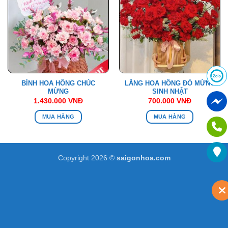
BÌNH HOA HỒNG CHÚC
LẴNG HOA HỒNG ĐỎ MỪNG
MỪNG
SINH NHẬT
1.430.000
VNĐ
700.000
VNĐ
MUA HÀNG
MUA HÀNG
Copyright 2026 ©
saigonhoa.com