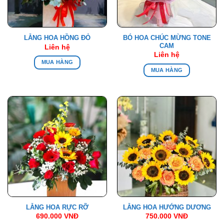
BÓ HOA CHÚC MỪNG TONE
LẴNG HOA HỒNG ĐỎ
CAM
Liên hệ
Liên hệ
MUA HÀNG
MUA HÀNG
LẴNG HOA RỰC RỠ
LẴNG HOA HƯỚNG DƯƠNG
690.000
VNĐ
750.000
VNĐ