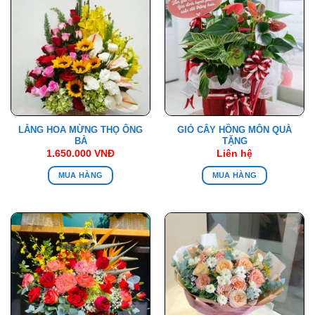
LẴNG HOA MỪNG THỌ ÔNG
GIỎ CÂY HỒNG MÔN QUÀ
BÀ
TẶNG
1.650.000
VNĐ
Liên hệ
MUA HÀNG
MUA HÀNG