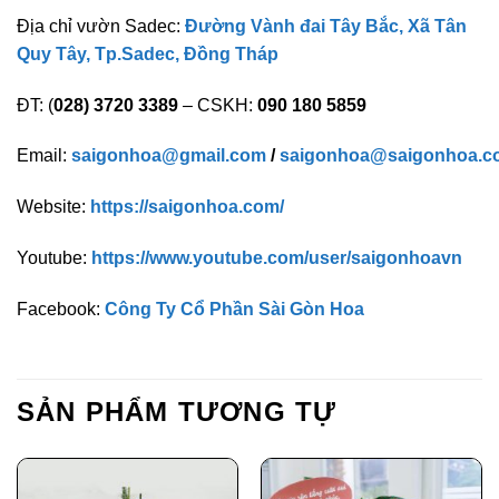
Địa chỉ vườn Sadec:
Đường Vành đai Tây Bắc, Xã Tân
Quy Tây, Tp.Sadec, Đồng Tháp
ĐT: (
028) 3720 3389
– CSKH:
090 180 5859
Email:
saigonhoa@gmail.com
/
saigonhoa@saigonhoa.c
Website:
https://saigonhoa.com/
Youtube:
https://www.youtube.com/user/saigonhoavn
Facebook:
Công Ty Cổ Phần Sài Gòn Hoa
SẢN PHẨM TƯƠNG TỰ