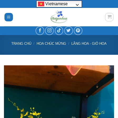
Bỏ
Vietnamese
qua
nội
dung
TRANG CHỦ
/
HOA CHÚC MỪNG
/
LẴNG HOA - GIỎ HOA