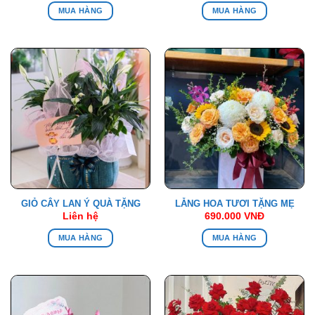
MUA HÀNG
MUA HÀNG
GIỎ CÂY LAN Ý QUÀ TẶNG
LẴNG HOA TƯƠI TẶNG MẸ
Liên hệ
690.000
VNĐ
MUA HÀNG
MUA HÀNG