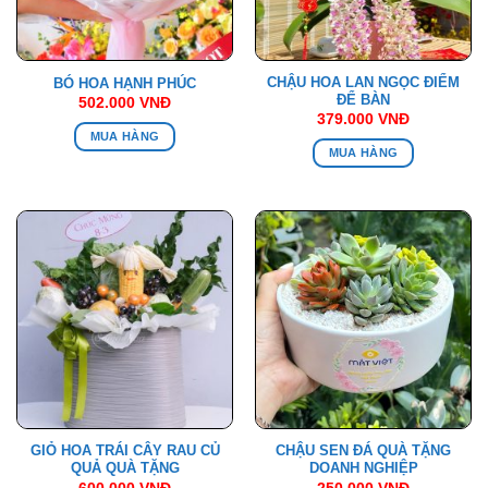
CHẬU HOA LAN NGỌC ĐIỂM
BÓ HOA HẠNH PHÚC
ĐỂ BÀN
502.000
VNĐ
379.000
VNĐ
MUA HÀNG
MUA HÀNG
GIỎ HOA TRÁI CÂY RAU CỦ
CHẬU SEN ĐÁ QUÀ TẶNG
QUẢ QUÀ TẶNG
DOANH NGHIỆP