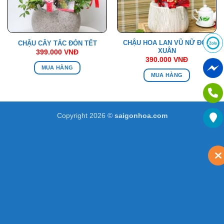
CHẬU HOA LAN VŨ NỮ ĐÓN
CHẬU CÂY TẮC ĐÓN TẾT
XUÂN
399.000
VNĐ
390.000
VNĐ
MUA HÀNG
MUA HÀNG
Copyright 2026 ©
saigonhoa.com