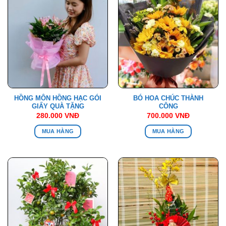
HỒNG MÔN HỒNG HẠC GÓI
BÓ HOA CHÚC THÀNH
GIẤY QUÀ TẶNG
CÔNG
280.000
VNĐ
700.000
VNĐ
MUA HÀNG
MUA HÀNG