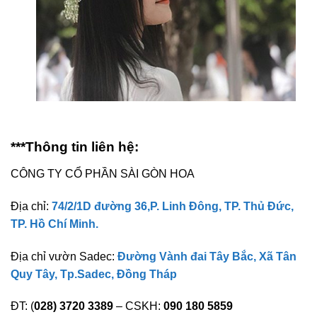
***Thông tin liên hệ:
CÔNG TY CỔ PHẦN SÀI GÒN HOA
Địa chỉ:
74/2/1D đường 36,P. Linh Đông, TP. Thủ Đức,
TP. Hồ Chí Minh.
Địa chỉ vườn Sadec:
Đường Vành đai Tây Bắc, Xã Tân
Quy Tây, Tp.Sadec, Đồng Tháp
ĐT: (
028) 3720 3389
– CSKH:
090 180 5859