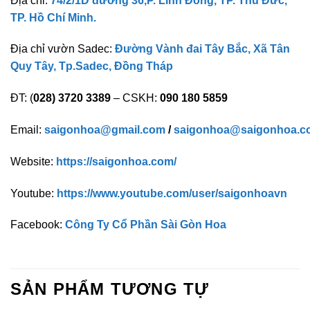
Địa chỉ:
74/2/1D đường 36,P. Linh Đông, TP. Thủ Đức,
TP. Hồ Chí Minh.
Địa chỉ vườn Sadec:
Đường Vành đai Tây Bắc, Xã Tân
Quy Tây, Tp.Sadec, Đồng Tháp
ĐT: (
028) 3720 3389
– CSKH:
090 180 5859
Email:
saigonhoa@gmail.com
/
saigonhoa@saigonhoa.c
Website:
https://saigonhoa.com/
Youtube:
https://www.youtube.com/user/saigonhoavn
Facebook:
Công Ty Cổ Phần Sài Gòn Hoa
SẢN PHẨM TƯƠNG TỰ