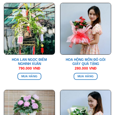
HOA LAN NGỌC ĐIỂM
HOA HỒNG MÔN ĐỎ GÓI
NGHINH XUÂN
GIẤY QUÀ TẶNG
790.000
VNĐ
280.000
VNĐ
MUA HÀNG
MUA HÀNG