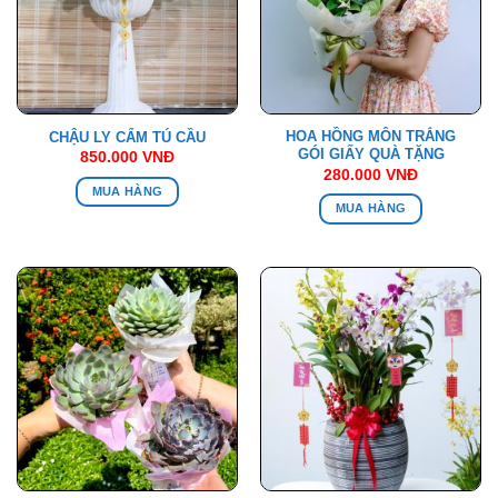
HOA HỒNG MÔN TRẮNG
CHẬU LY CẨM TÚ CẦU
GÓI GIẤY QUÀ TẶNG
850.000
VNĐ
280.000
VNĐ
MUA HÀNG
MUA HÀNG