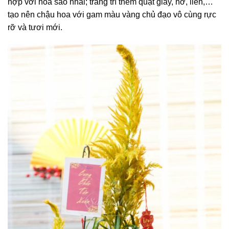
hợp với hoa sao nhái; trang trí thêm quạt giấy, nơ, liễn,…
tạo nên chậu hoa với gam màu vàng chủ đạo vô cùng rực
rỡ và tươi mới.