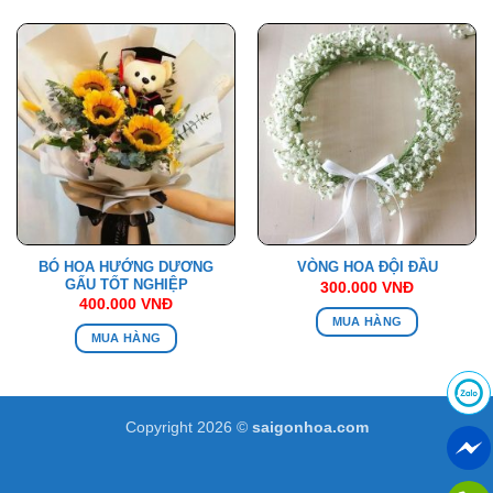
BÓ HOA HƯỚNG DƯƠNG
VÒNG HOA ĐỘI ĐẦU
GẤU TỐT NGHIỆP
300.000
VNĐ
400.000
VNĐ
MUA HÀNG
MUA HÀNG
Copyright 2026 ©
saigonhoa.com