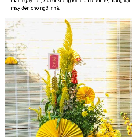
mắn ngày Tết, xóa đi không khí u ám buồn tẻ, mang vận
may đến cho ngôi nhà.