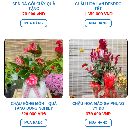
SEN ĐÁ GÓI GIẤY QUÀ
CHẬU HOA LAN DENDRO
TẶNG
TẾT
79.000
VNĐ
1.650.000
VNĐ
MUA HÀNG
MUA HÀNG
CHẬU HỒNG MÔN – QUÀ
CHẬU HOA MÀO GÀ PHỤNG
TẶNG ĐỒNG NGHIỆP
VỸ ĐỎ
229.000
VNĐ
379.000
VNĐ
MUA HÀNG
MUA HÀNG