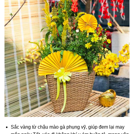
Sắc vàng từ chậu mào gà phụng vỹ, giúp đem lại may