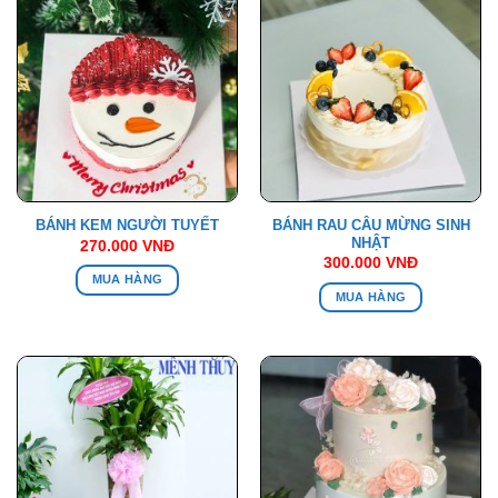
BÁNH RAU CÂU MỪNG SINH
BÁNH KEM NGƯỜI TUYẾT
NHẬT
270.000
VNĐ
300.000
VNĐ
MUA HÀNG
MUA HÀNG