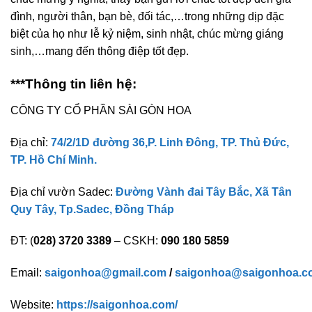
đình, người thân, bạn bè, đối tác,…trong những dịp đặc
biệt của họ như lễ kỷ niệm, sinh nhật, chúc mừng giáng
sinh,…mang đến thông điệp tốt đẹp.
***Thông tin liên hệ:
CÔNG TY CỔ PHẦN SÀI GÒN HOA
Địa chỉ:
74/2/1D đường 36,P. Linh Đông, TP. Thủ Đức,
TP. Hồ Chí Minh.
Địa chỉ vườn Sadec:
Đường Vành đai Tây Bắc, Xã Tân
Quy Tây, Tp.Sadec, Đồng Tháp
ĐT: (
028) 3720 3389
– CSKH:
090 180 5859
Email:
saigonhoa@gmail.com
/
saigonhoa@saigonhoa.c
Website:
https://saigonhoa.com/