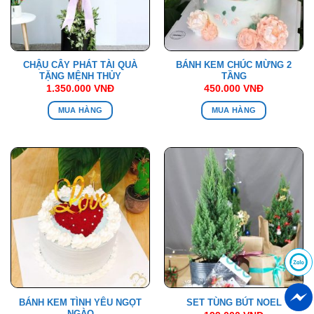
CHẬU CÂY PHÁT TÀI QUÀ
BÁNH KEM CHÚC MỪNG 2
TẶNG MỆNH THỦY
TẦNG
1.350.000
VNĐ
450.000
VNĐ
MUA HÀNG
MUA HÀNG
BÁNH KEM TÌNH YÊU NGỌT
SET TÙNG BÚT NOEL
NGÀO