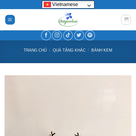
Bỏ
Vietnamese
qua
nội
dung
TRANG CHỦ
/
QUÀ TẶNG KHÁC
/
BÁNH KEM