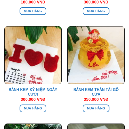
180.000
VNĐ
300.000
VNĐ
MUA HÀNG
MUA HÀNG
BÁNH KEM KỶ NIỆM NGÀY
BÁNH KEM THẦN TÀI GÕ
CƯỚI
CỬA
300.000
VNĐ
350.000
VNĐ
MUA HÀNG
MUA HÀNG