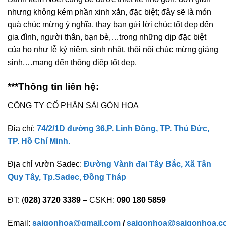
nhưng không kém phần xinh xắn, đặc biệt; đây sẽ là món
quà chúc mừng ý nghĩa, thay bạn gửi lời chúc tốt đẹp đến
gia đình, người thân, bạn bè,…trong những dịp đặc biệt
của họ như lễ kỷ niệm, sinh nhật, thôi nôi chúc mừng giáng
sinh,…mang đến thông điệp tốt đẹp.
***Thông tin liên hệ:
CÔNG TY CỔ PHẦN SÀI GÒN HOA
Địa chỉ:
74/2/1D đường 36,P. Linh Đông, TP. Thủ Đức,
TP. Hồ Chí Minh.
Địa chỉ vườn Sadec:
Đường Vành đai Tây Bắc, Xã Tân
Quy Tây, Tp.Sadec, Đồng Tháp
ĐT: (
028) 3720 3389
– CSKH:
090 180 5859
Email:
saigonhoa@gmail.com
/
saigonhoa@saigonhoa.c