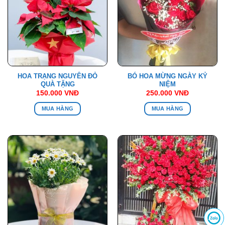
HOA TRẠNG NGUYÊN ĐỎ
BÓ HOA MỪNG NGÀY KỶ
QUÀ TẶNG
NIỆM
150.000
VNĐ
250.000
VNĐ
MUA HÀNG
MUA HÀNG