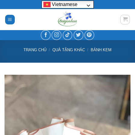
Bỏ
Vietnamese
qua
nội
dung
TRANG CHỦ
/
QUÀ TẶNG KHÁC
/
BÁNH KEM