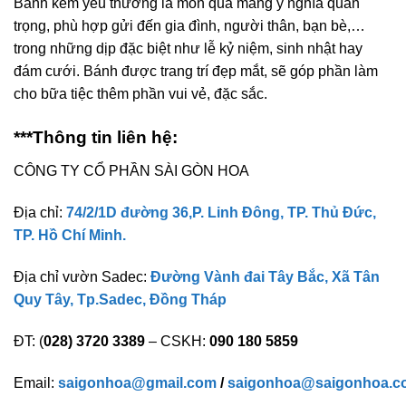
Bánh kem yêu thương là món quà mang ý nghĩa quan
trọng, phù hợp gửi đến gia đình, người thân, bạn bè,…
trong những dịp đặc biệt như lễ kỷ niệm, sinh nhật hay
đám cưới. Bánh được trang trí đẹp mắt, sẽ góp phần làm
cho bữa tiệc thêm phần vui vẻ, đặc sắc.
***Thông tin liên hệ:
CÔNG TY CỔ PHẦN SÀI GÒN HOA
Địa chỉ:
74/2/1D đường 36,P. Linh Đông, TP. Thủ Đức,
TP. Hồ Chí Minh.
Địa chỉ vườn Sadec:
Đường Vành đai Tây Bắc, Xã Tân
Quy Tây, Tp.Sadec, Đồng Tháp
ĐT: (
028) 3720 3389
– CSKH:
090 180 5859
Email:
saigonhoa@gmail.com
/
saigonhoa@saigonhoa.c