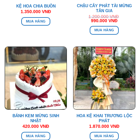
CHẬU CÂY PHÁT TÀI MỪNG
KỆ HOA CHIA BUỒN
TÂN GIA
1.350.000
VNĐ
1.200.000
VNĐ
Giá
Giá
990.000
VNĐ
MUA HÀNG
gốc
hiện
là:
tại
MUA HÀNG
1.200.000 VNĐ.
là:
990.000 V
BÁNH KEM MỪNG SINH
HOA KỆ KHAI TRƯƠNG LỘC
NHẬT
PHÁT
420.000
VNĐ
1.870.000
VNĐ
MUA HÀNG
MUA HÀNG