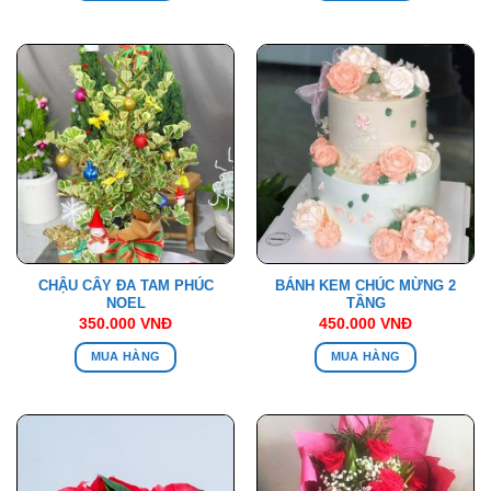
CHẬU CÂY ĐA TAM PHÚC
BÁNH KEM CHÚC MỪNG 2
NOEL
TẦNG
350.000
VNĐ
450.000
VNĐ
MUA HÀNG
MUA HÀNG