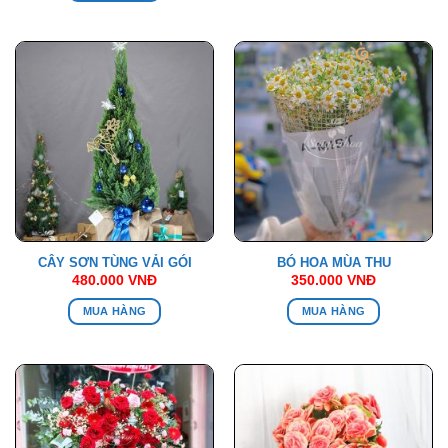
990.000 VNĐ.
CÂY SƠN TÙNG VẢI GÓI
BÓ HOA MÙA THU
480.000
VNĐ
350.000
VNĐ
MUA HÀNG
MUA HÀNG