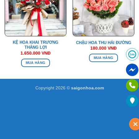
KỆ HOA KHAI TRƯƠNG
CHẬU HOA THU HẢI ĐƯỜNG
THẮNG LỢI
180.000
VNĐ
1.650.000
VNĐ
MUA HÀNG
MUA HÀNG
Copyright 2026 ©
saigonhoa.com