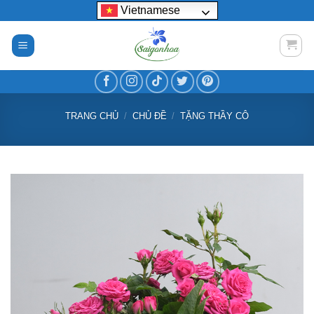
Bỏ
Vietnamese
qua
nội
dung
TRANG CHỦ
/
CHỦ ĐỀ
/
TẶNG THẦY CÔ