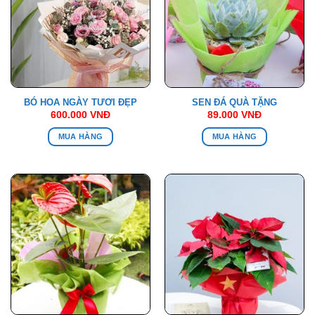
BÓ HOA NGÀY TƯƠI ĐẸP
SEN ĐÁ QUÀ TẶNG
600.000
VNĐ
89.000
VNĐ
MUA HÀNG
MUA HÀNG