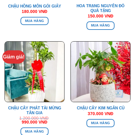
HOA TRẠNG NGUYÊN ĐỎ
CHẬU HỒNG MÔN GÓI GIẤY
QUÀ TẶNG
180.000
VNĐ
150.000
VNĐ
MUA HÀNG
MUA HÀNG
Giảm giá!
CHẬU CÂY PHÁT TÀI MỪNG
CHẬU CÂY KIM NGÂN CỦ
TÂN GIA
370.000
VNĐ
1.200.000
VNĐ
Giá
Giá
990.000
VNĐ
MUA HÀNG
gốc
hiện
là:
tại
MUA HÀNG
1.200.000 VNĐ.
là: