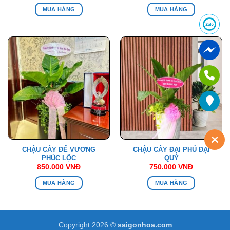
MUA HÀNG
MUA HÀNG
CHẬU CÂY ĐẾ VƯƠNG
CHẬU CÂY ĐẠI PHÚ ĐẠI
PHÚC LỘC
QUÝ
850.000
VNĐ
750.000
VNĐ
MUA HÀNG
MUA HÀNG
Copyright 2026 ©
saigonhoa.com