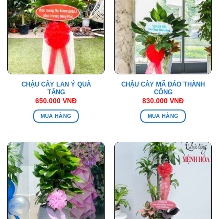
CHẬU CÂY LAN Ý QUÀ
CHẬU CÂY MÃ ĐÁO THÀNH
TẶNG
CÔNG
650.000
VNĐ
830.000
VNĐ
MUA HÀNG
MUA HÀNG