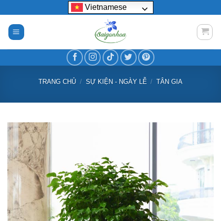
Bỏ
Vietnamese
qua
nội
dung
TRANG CHỦ
/
SỰ KIỆN - NGÀY LỄ
/
TÂN GIA