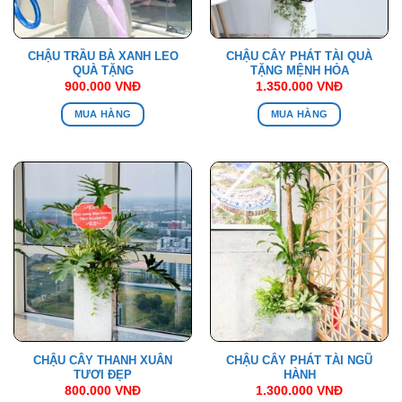
CHẬU TRẦU BÀ XANH LEO
CHẬU CÂY PHÁT TÀI QUÀ
QUÀ TẶNG
TẶNG MỆNH HỎA
900.000
VNĐ
1.350.000
VNĐ
MUA HÀNG
MUA HÀNG
CHẬU CÂY THANH XUÂN
CHẬU CÂY PHÁT TÀI NGŨ
TƯƠI ĐẸP
HÀNH
800.000
VNĐ
1.300.000
VNĐ