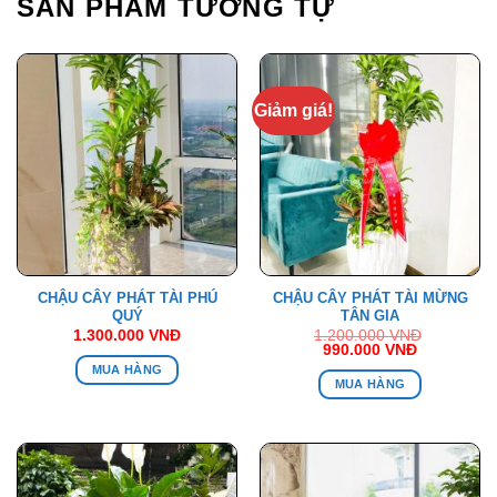
SẢN PHẨM TƯƠNG TỰ
Giảm giá!
CHẬU CÂY PHÁT TÀI PHÚ
CHẬU CÂY PHÁT TÀI MỪNG
QUÝ
TÂN GIA
1.300.000
VNĐ
1.200.000
VNĐ
Giá
Giá
990.000
VNĐ
gốc
hiện
MUA HÀNG
là:
tại
MUA HÀNG
1.200.000 VNĐ.
là:
990.000 V