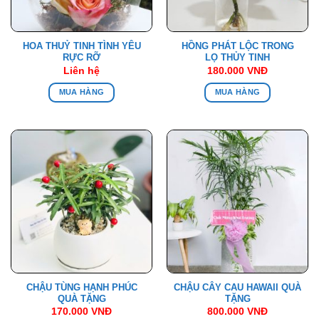
HOA THUỶ TINH TÌNH YÊU
HỒNG PHÁT LỘC TRONG
RỰC RỠ
LỌ THỦY TINH
Liên hệ
180.000
VNĐ
MUA HÀNG
MUA HÀNG
CHẬU TÙNG HẠNH PHÚC
CHẬU CÂY CAU HAWAII QUÀ
QUÀ TẶNG
TẶNG
170.000
VNĐ
800.000
VNĐ