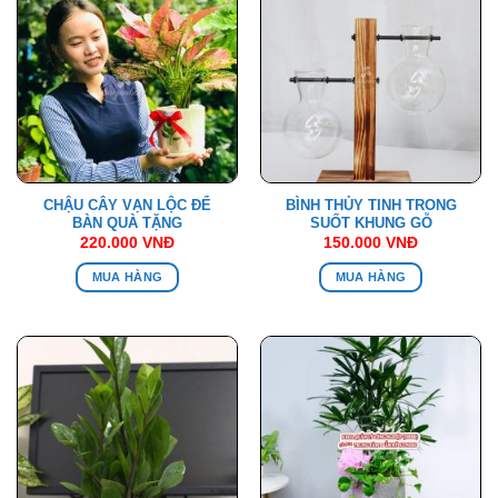
CHẬU CÂY VẠN LỘC ĐỂ
BÌNH THỦY TINH TRONG
BÀN QUÀ TẶNG
SUỐT KHUNG GỖ
220.000
VNĐ
150.000
VNĐ
MUA HÀNG
MUA HÀNG