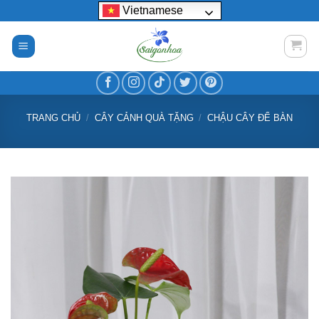
Bỏ
Vietnamese
qua
nội
dung
TRANG CHỦ
/
CÂY CẢNH QUÀ TẶNG
/
CHẬU CÂY ĐỂ BÀN