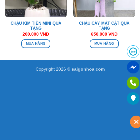
CHẬU KIM TIỀN MINI QUÀ
CHẬU CÂY MẬT CẬT QUÀ
TẶNG
TẶNG
200.000
VNĐ
650.000
VNĐ
MUA HÀNG
MUA HÀNG
Copyright 2026 ©
saigonhoa.com