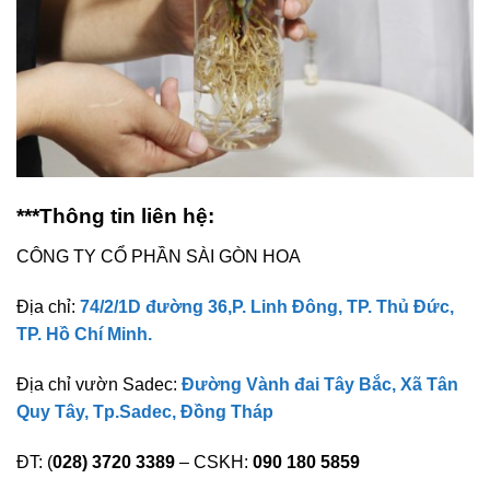
***Thông tin liên hệ:
CÔNG TY CỔ PHẦN SÀI GÒN HOA
Địa chỉ:
74/2/1D đường 36,P. Linh Đông, TP. Thủ Đức,
TP. Hồ Chí Minh.
Địa chỉ vườn Sadec:
Đường Vành đai Tây Bắc, Xã Tân
Quy Tây, Tp.Sadec, Đồng Tháp
ĐT: (
028) 3720 3389
– CSKH:
090 180 5859