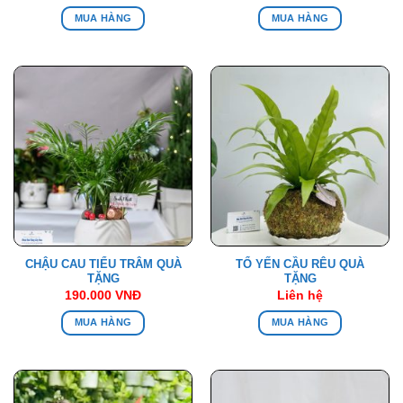
MUA HÀNG
MUA HÀNG
CHẬU CAU TIỂU TRÂM QUÀ
TỔ YẾN CẦU RÊU QUÀ
TẶNG
TẶNG
190.000
VNĐ
Liên hệ
MUA HÀNG
MUA HÀNG