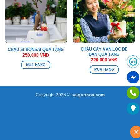
CHẬU CÂY VẠN LỘC ĐỂ
CHẬU SI BONSAI QUÀ TẶNG
BÀN QUÀ TẶNG
250.000
VNĐ
220.000
VNĐ
MUA HÀNG
MUA HÀNG
Copyright 2026 ©
saigonhoa.com