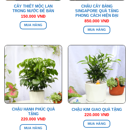
CÂY THIẾT MỘC LAN
CHẬU CÂY BÀNG
TRONG NƯỚC ĐỂ BÀN
SINGAPORE QUÀ TẶNG
PHONG CÁCH HIỆN ĐẠI
150.000
VNĐ
850.000
VNĐ
MUA HÀNG
MUA HÀNG
CHẬU HẠNH PHÚC QUÀ
CHẬU KIM GIAO QUÀ TẶNG
TẶNG
220.000
VNĐ
220.000
VNĐ
MUA HÀNG
MUA HÀNG