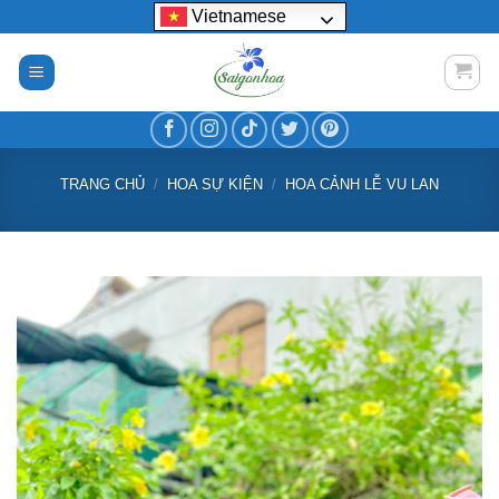
Bỏ
Vietnamese
qua
nội
dung
TRANG CHỦ
/
HOA SỰ KIỆN
/
HOA CẢNH LỄ VU LAN