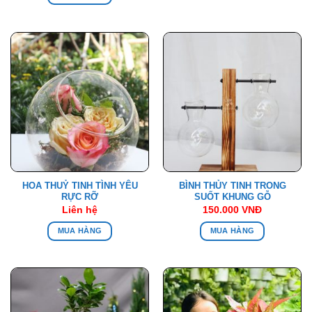
HOA THUỶ TINH TÌNH YÊU
BÌNH THỦY TINH TRONG
RỰC RỠ
SUỐT KHUNG GỖ
Liên hệ
150.000
VNĐ
MUA HÀNG
MUA HÀNG