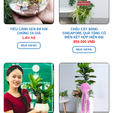
TIỂU CẢNH SEN ĐÁ KHI
CHẬU CÂY BÀNG
CHÚNG TA GIÀ
SINGAPORE QUÀ TẶNG CỔ
ĐIỂN KẾT HỢP HIỆN ĐẠI
Liên hệ
850.000
VNĐ
MUA HÀNG
MUA HÀNG