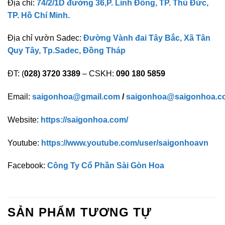
Địa chỉ:
74/2/1D đường 36,P. Linh Đông, TP. Thủ Đức,
TP. Hồ Chí Minh.
Địa chỉ vườn Sadec:
Đường Vành đai Tây Bắc, Xã Tân
Quy Tây, Tp.Sadec, Đồng Tháp
ĐT: (
028) 3720 3389
– CSKH:
090 180 5859
Email:
saigonhoa@gmail.com
/
saigonhoa@saigonhoa.c
Website:
https://saigonhoa.com/
Youtube:
https://www.youtube.com/user/saigonhoavn
Facebook:
Công Ty Cổ Phần Sài Gòn Hoa
SẢN PHẨM TƯƠNG TỰ