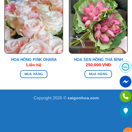
HOA HỒNG PINK OHARA
HOA SEN HỒNG THẢ BÌNH
Liên hệ
250.000
VNĐ
MUA HÀNG
MUA HÀNG
Copyright 2026 ©
saigonhoa.com