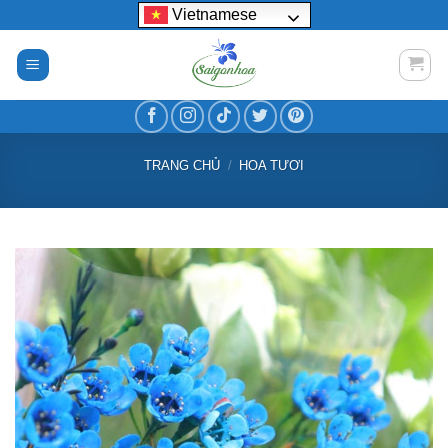
Bỏ
Vietnamese
qua
nội
dung
TRANG CHỦ
/
HOA TƯƠI