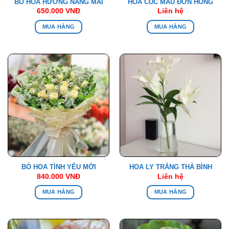
BÓ HOA HƯƠNG NẮNG MAI
HOA CÚC MẪU ĐƠN HỒNG
650.000
VNĐ
Liên hệ
MUA HÀNG
MUA HÀNG
BÓ HOA TÌNH YÊU MỚI
HOA LY TRẮNG THẢ BÌNH
840.000
VNĐ
Liên hệ
MUA HÀNG
MUA HÀNG