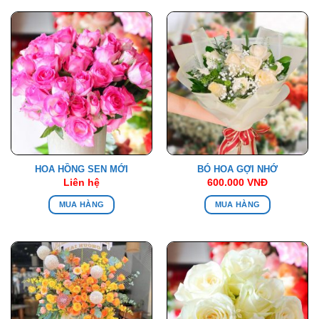
HOA HỒNG SEN MỚI
BÓ HOA GỢI NHỚ
Liên hệ
600.000
VNĐ
MUA HÀNG
MUA HÀNG