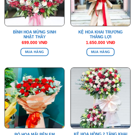
BÌNH HOA MỪNG SINH
KỆ HOA KHAI TRƯƠNG
NHẬT THẦY
THẮNG LỢI
699.000
VNĐ
1.650.000
VNĐ
MUA HÀNG
MUA HÀNG
KỆ HOA HỒNG 2 TẦNG KHAI
BÓ HOA MÃI BÊN EM