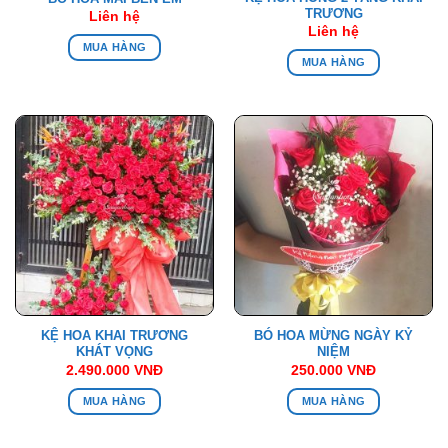
TRƯƠNG
Liên hệ
Liên hệ
MUA HÀNG
MUA HÀNG
KỆ HOA KHAI TRƯƠNG
BÓ HOA MỪNG NGÀY KỶ
KHÁT VỌNG
NIỆM
2.490.000
VNĐ
250.000
VNĐ
MUA HÀNG
MUA HÀNG