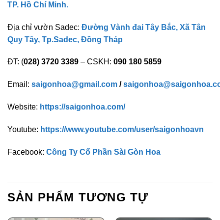
TP. Hồ Chí Minh.
Địa chỉ vườn Sadec:
Đường Vành đai Tây Bắc, Xã Tân
Quy Tây, Tp.Sadec, Đồng Tháp
ĐT: (
028) 3720 3389
– CSKH:
090 180 5859
Email:
saigonhoa@gmail.com
/
saigonhoa@saigonhoa.c
Website:
https://saigonhoa.com/
Youtube:
https://www.youtube.com/user/saigonhoavn
Facebook:
Công Ty Cổ Phần Sài Gòn Hoa
SẢN PHẨM TƯƠNG TỰ