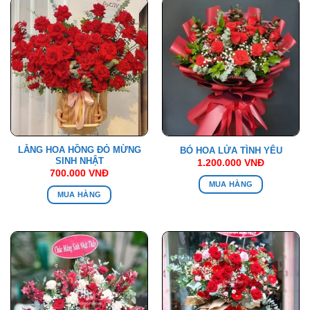
LẴNG HOA HỒNG ĐỎ MỪNG
BÓ HOA LỬA TÌNH YÊU
SINH NHẬT
1.200.000
VNĐ
700.000
VNĐ
MUA HÀNG
MUA HÀNG