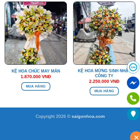
KỆ HOA MỪNG SINH NHẬT
KỆ HOA CHÚC MAY MẮN
CÔNG TY
1.870.000
VNĐ
2.250.000
VNĐ
MUA HÀNG
MUA HÀNG
Copyright 2026 ©
saigonhoa.com