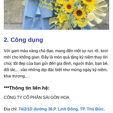
2. Công dụng
Với gam màu vàng chủ đạo, mang đến một sự rực rỡ, tươi
mới cho không gian. Đây là món quà tặng kỷ niệm thay lời
chúc tốt đẹp của bạn gửi đến gia đình, người thân, bạn bè,
đối tác,…vào những dịp đặc biệt như mừng ngày kỷ niệm,
khai trương,…
***Thông tin liên hệ:
CÔNG TY CỔ PHẦN SÀI GÒN HOA
Địa chỉ:
74/2/1D đường 36,P. Linh Đông, TP. Thủ Đức,