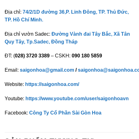
Địa chỉ:
74/2/1D đường 36,P. Linh Đông, TP. Thủ Đức,
TP. Hồ Chí Minh.
Địa chỉ vườn Sadec:
Đường Vành đai Tây Bắc, Xã Tân
Quy Tây, Tp.Sadec, Đồng Tháp
ĐT: (
028) 3720 3389
– CSKH:
090 180 5859
Email:
saigonhoa@gmail.com
/
saigonhoa@saigonhoa.c
Website:
https://saigonhoa.com/
Youtube:
https://www.youtube.com/user/saigonhoavn
Facebook:
Công Ty Cổ Phần Sài Gòn Hoa