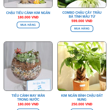
COMBO CHẬU CÂY TRẦU
CHẬU TIỂU CẢNH KIM NGÂN
BÀ TÌNH MẪU TỬ
180.000
VNĐ
599.000
VNĐ
MUA HÀNG
MUA HÀNG
TIỂU CẢNH MAY MẮN
KIM NGÂN BÍNH CHẬU ĐẤT
TRONG NƯỚC
NUNG
180.000
VNĐ
250.000
VNĐ