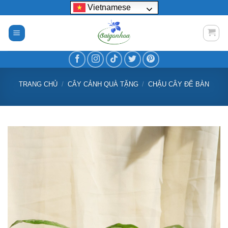
Bỏ
Vietnamese
qua
nội
dung
TRANG CHỦ
/
CÂY CẢNH QUÀ TẶNG
/
CHẬU CÂY ĐỂ BÀN