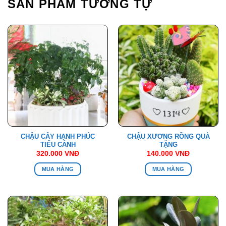
SẢN PHẨM TƯƠNG TỰ
CHẬU CÂY HẠNH PHÚC
CHẬU XƯƠNG RỒNG QUÀ
TIỂU CẢNH
TẶNG
320.000
VNĐ
140.000
VNĐ
MUA HÀNG
MUA HÀNG