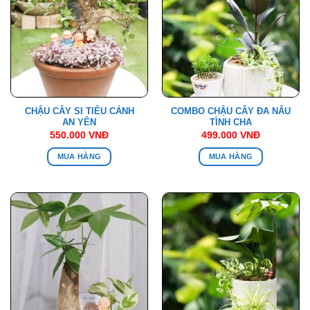
CHẬU CÂY SI TIỂU CẢNH
COMBO CHẬU CÂY ĐA NÂU
AN YÊN
TÌNH CHA
550.000
VNĐ
499.000
VNĐ
MUA HÀNG
MUA HÀNG