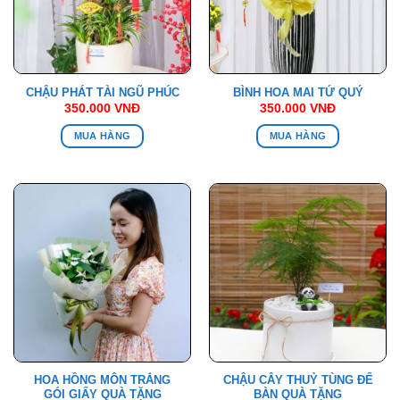
CHẬU PHÁT TÀI NGŨ PHÚC
BÌNH HOA MAI TỨ QUÝ
350.000
VNĐ
350.000
VNĐ
MUA HÀNG
MUA HÀNG
HOA HỒNG MÔN TRẮNG
CHẬU CÂY THUỶ TÙNG ĐỂ
GÓI GIẤY QUÀ TẶNG
BÀN QUÀ TẶNG