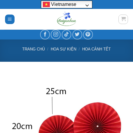
Bỏ
Vietnamese
qua
nội
dung
TRANG CHỦ
/
HOA SỰ KIỆN
/
HOA CẢNH TẾT