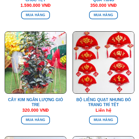
1.590.000
VNĐ
350.000
VNĐ
MUA HÀNG
MUA HÀNG
CÂY KIM NGÂN LƯỢNG GIỎ
BỘ LIỄNG QUẠT NHUNG ĐỎ
TRE
TRANG TRÍ TẾT
320.000
VNĐ
Liên hệ
MUA HÀNG
MUA HÀNG