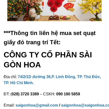
***Thông tin liên hệ mua set quạt
giấy đỏ trang trí Tết:
CÔNG TY CỔ PHẦN SÀI
GÒN HOA
Địa chỉ:
74/2/1D đường 36,P. Linh Đông, TP. Thủ Đức,
TP. Hồ Chí Minh.
ĐT: (
028) 3720 3389
– CSKH:
090 180 5859
Email:
saigonhoa@gmail.com
/
saigonhoa@saigonhoa.c