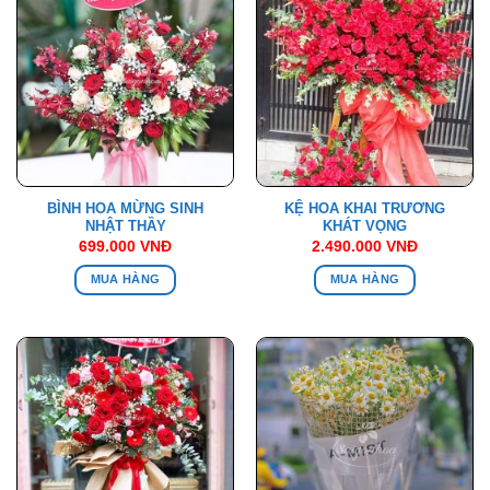
BÌNH HOA MỪNG SINH
KỆ HOA KHAI TRƯƠNG
NHẬT THẦY
KHÁT VỌNG
699.000
VNĐ
2.490.000
VNĐ
MUA HÀNG
MUA HÀNG