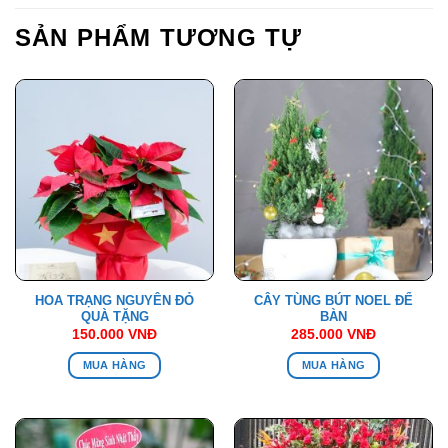
SẢN PHẨM TƯƠNG TỰ
HOA TRẠNG NGUYÊN ĐỎ
CÂY TÙNG BÚT NOEL ĐỂ
QUÀ TẶNG
BÀN
150.000
VNĐ
285.000
VNĐ
MUA HÀNG
MUA HÀNG