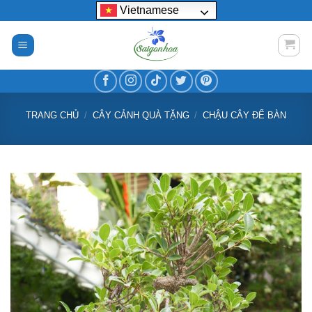
Bỏ
Vietnamese
qua
nội
dung
TRANG CHỦ
/
CÂY CẢNH QUÀ TẶNG
/
CHẬU CÂY ĐỂ BÀN