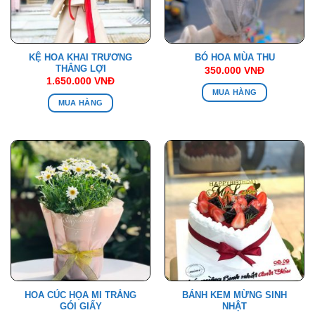
KỆ HOA KHAI TRƯƠNG
BÓ HOA MÙA THU
THẮNG LỢI
350.000
VNĐ
1.650.000
VNĐ
MUA HÀNG
MUA HÀNG
HOA CÚC HỌA MI TRẮNG
BÁNH KEM MỪNG SINH
GÓI GIẤY
NHẬT