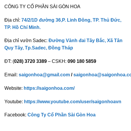
CÔNG TY CỔ PHẦN SÀI GÒN HOA
Địa chỉ:
74/2/1D đường 36,P. Linh Đông, TP. Thủ Đức,
TP. Hồ Chí Minh.
Địa chỉ vườn Sadec:
Đường Vành đai Tây Bắc, Xã Tân
Quy Tây, Tp.Sadec, Đồng Tháp
ĐT: (
028) 3720 3389
– CSKH:
090 180 5859
Email:
saigonhoa@gmail.com
/
saigonhoa@saigonhoa.c
Website:
https://saigonhoa.com/
Youtube:
https://www.youtube.com/user/saigonhoavn
Facebook:
Công Ty Cổ Phần Sài Gòn Hoa