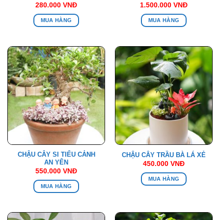
280.000
VNĐ
1.500.000
VNĐ
MUA HÀNG
MUA HÀNG
CHẬU CÂY SI TIỂU CẢNH
CHẬU CÂY TRẦU BÀ LÁ XẺ
AN YÊN
450.000
VNĐ
550.000
VNĐ
MUA HÀNG
MUA HÀNG