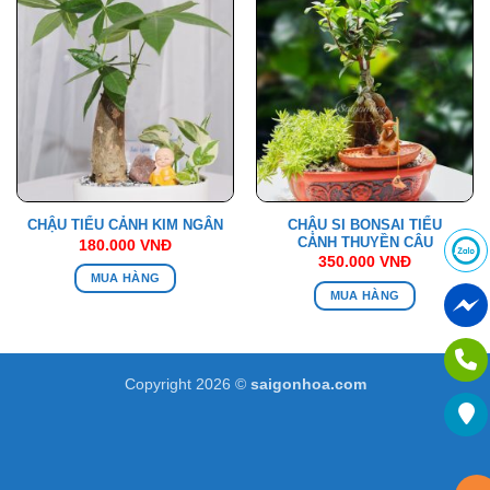
CHẬU SI BONSAI TIỂU
CHẬU TIỂU CẢNH KIM NGÂN
CẢNH THUYỀN CÂU
180.000
VNĐ
350.000
VNĐ
MUA HÀNG
MUA HÀNG
Copyright 2026 ©
saigonhoa.com