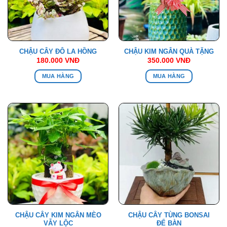
CHẬU CÂY ĐÔ LA HỒNG
CHẬU KIM NGÂN QUÀ TẶNG
180.000
VNĐ
350.000
VNĐ
MUA HÀNG
MUA HÀNG
CHẬU CÂY KIM NGÂN MÈO
CHẬU CÂY TÙNG BONSAI
VẪY LỘC
ĐỂ BÀN