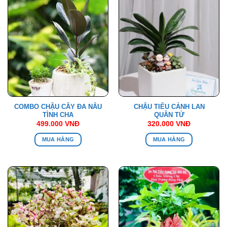
COMBO CHẬU CÂY ĐA NÂU
CHẬU TIỂU CẢNH LAN
TÌNH CHA
QUÂN TỬ
499.000
VNĐ
320.000
VNĐ
MUA HÀNG
MUA HÀNG