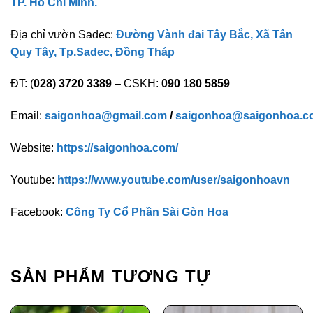
TP. Hồ Chí Minh.
Địa chỉ vườn Sadec:
Đường Vành đai Tây Bắc, Xã Tân
Quy Tây, Tp.Sadec, Đồng Tháp
ĐT: (
028) 3720 3389
– CSKH:
090 180 5859
Email:
saigonhoa@gmail.com
/
saigonhoa@saigonhoa.c
Website:
https://saigonhoa.com/
Youtube:
https://www.youtube.com/user/saigonhoavn
Facebook:
Công Ty Cổ Phần Sài Gòn Hoa
SẢN PHẨM TƯƠNG TỰ