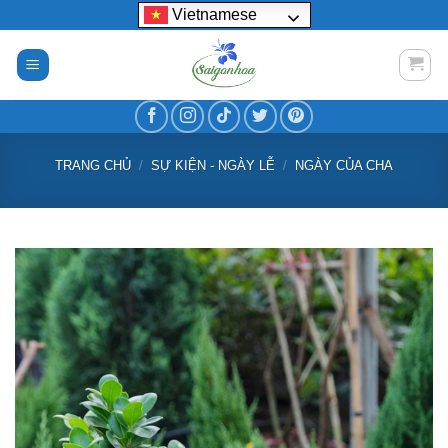
Bỏ
Vietnamese
qua
nội
dung
TRANG CHỦ
/
SỰ KIỆN - NGÀY LỄ
/
NGÀY CỦA CHA