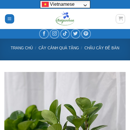
Bỏ
Vietnamese
qua
nội
dung
TRANG CHỦ
/
CÂY CẢNH QUÀ TẶNG
/
CHẬU CÂY ĐỂ BÀN