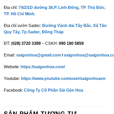
Địa chỉ:
74/2/1D đường 36,P. Linh Đông, TP. Thủ Đức,
TP. Hồ Chí Minh.
Địa chỉ vườn Sadec:
Đường Vành đai Tây Bắc, Xã Tân
Quy Tây, Tp.Sadec, Đồng Tháp
ĐT: (
028) 3720 3389
– CSKH:
090 180 5859
Email:
saigonhoa@gmail.com
/
saigonhoa@saigonhoa.c
Website:
https://saigonhoa.com/
Youtube:
https://www.youtube.com/user/saigonhoavn
Facebook:
Công Ty Cổ Phần Sài Gòn Hoa
SẢN PHẨM TƯƠNG TỰ