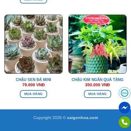
CHẬU SEN ĐÁ MINI
CHẬU KIM NGÂN QUÀ TẶNG
79.000
VNĐ
350.000
VNĐ
MUA HÀNG
MUA HÀNG
Copyright 2026 ©
saigonhoa.com