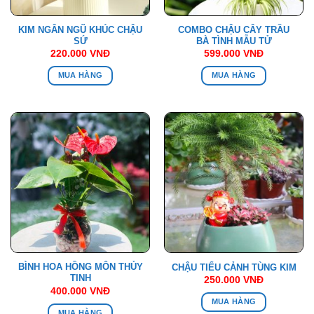
KIM NGÂN NGŨ KHÚC CHẬU
COMBO CHẬU CÂY TRẦU
SỨ
BÀ TÌNH MẪU TỬ
220.000
VNĐ
599.000
VNĐ
MUA HÀNG
MUA HÀNG
BÌNH HOA HỒNG MÔN THỦY
CHẬU TIỂU CẢNH TÙNG KIM
TINH
250.000
VNĐ
400.000
VNĐ
MUA HÀNG
MUA HÀNG