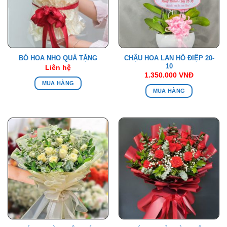
CHẬU HOA LAN HỒ ĐIỆP 20-
BÓ HOA NHO QUÀ TẶNG
10
Liên hệ
1.350.000
VNĐ
MUA HÀNG
MUA HÀNG