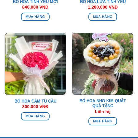
BÓ HOA TÌNH YÊU MỚI
BÓ HOA LỬA TÌNH YÊU
840.000
VNĐ
1.200.000
VNĐ
MUA HÀNG
MUA HÀNG
BÓ HOA NHO KIM QUẤT
BÓ HOA CẨM TÚ CẦU
QUÀ TẶNG
300.000
VNĐ
Liên hệ
MUA HÀNG
MUA HÀNG