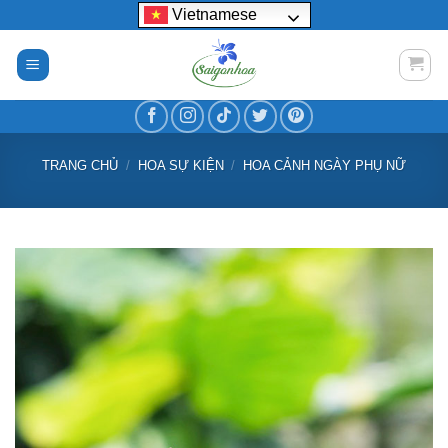
Bỏ
Vietnamese
qua
nội
dung
TRANG CHỦ
/
HOA SỰ KIỆN
/
HOA CẢNH NGÀY PHỤ NỮ