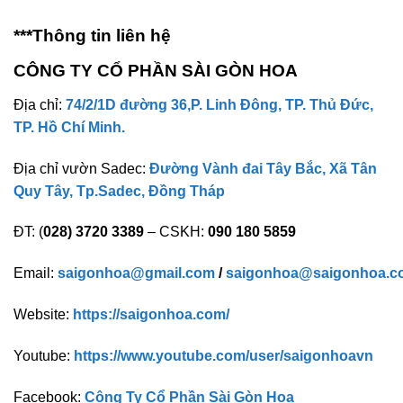
***Thông tin liên hệ
CÔNG TY CỔ PHẦN SÀI GÒN HOA
Địa chỉ:
74/2/1D đường 36,P. Linh Đông, TP. Thủ Đức,
TP. Hồ Chí Minh.
Địa chỉ vườn Sadec:
Đường Vành đai Tây Bắc, Xã Tân
Quy Tây, Tp.Sadec, Đồng Tháp
ĐT: (
028) 3720 3389
– CSKH:
090 180 5859
Email:
saigonhoa@gmail.com
/
saigonhoa@saigonhoa.c
Website:
https://saigonhoa.com/
Youtube:
https://www.youtube.com/user/saigonhoavn
Facebook:
Công Ty Cổ Phần Sài Gòn Hoa