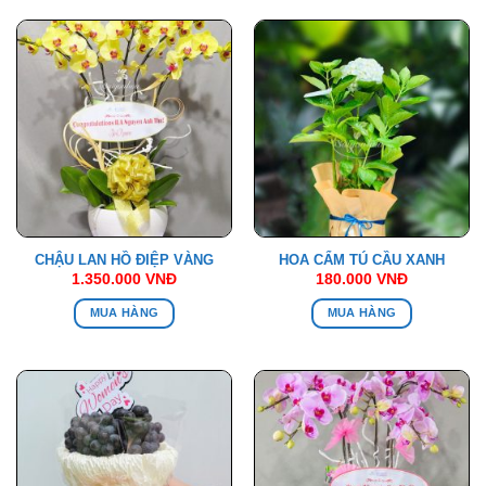
CHẬU LAN HỒ ĐIỆP VÀNG
HOA CẨM TÚ CẦU XANH
1.350.000
VNĐ
180.000
VNĐ
MUA HÀNG
MUA HÀNG